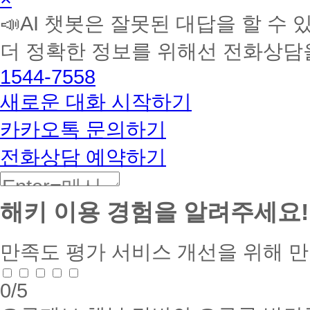
학
📣AI 챗봇은 잘못된 대답을 할 수 
습
멘
더 정확한 정보를 위해선 전화상담
토
해
1544-7558
커
BETA
새로운 대화 시작하기
카카오톡 문의하기
전화상담 예약하기
해키 이용 경험을 알려주세요!
만족도 평가
서비스 개선을 위해 
0
/5