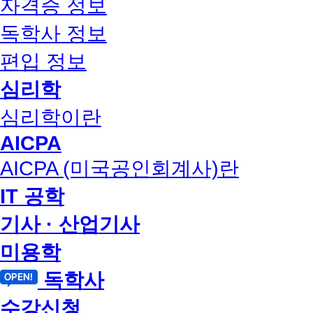
자격증 정보
독학사 정보
편입 정보
심리학
심리학이란
AICPA
AICPA (미국공인회계사)란
IT 공학
기사 · 산업기사
미용학
독학사
수강신청