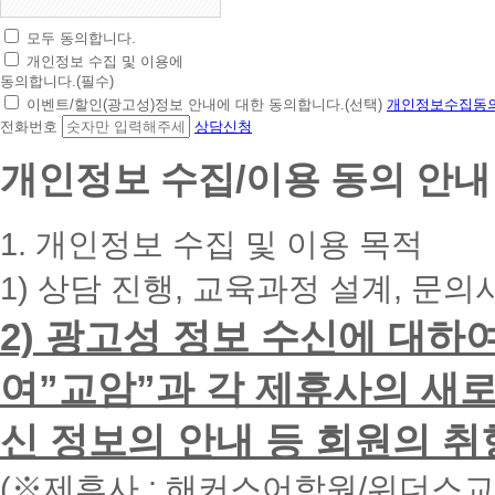
모두 동의합니다.
초
개인정보 수집 및 이용에
간
동의합니다.(필수)
편
이벤트/할인(광고성)정보 안내에 대한 동의합니다.(선택)
개인정보수집동의
상
전화번호
상담신청
담
신
개인정보 수집/이용 동의 안내
청
휴
대
1. 개인정보 수집 및 이용 목적
폰
번
1) 상담 진행, 교육과정 설계, 문의
호
를
2) 광고성 정보 수신에 대하
입
력
하
여”교암”과 각 제휴사의 새로
시
면
신 정보의 안내 등 회원의 취
빠
른
시
(※제휴사 : 해커스어학원/위더스
간