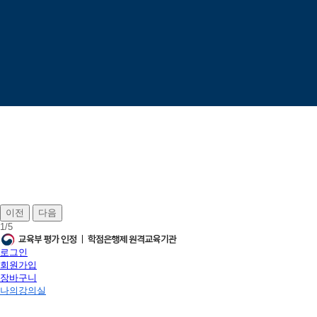
이전
다음
1
/
5
로그인
회원가입
장바구니
나의강의실