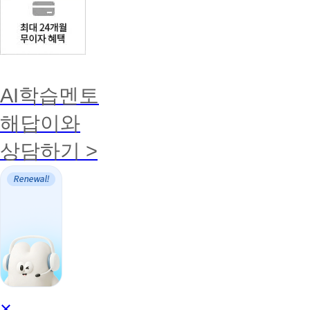
AI학습멘토
해답이와
상담하기 >
AI
×