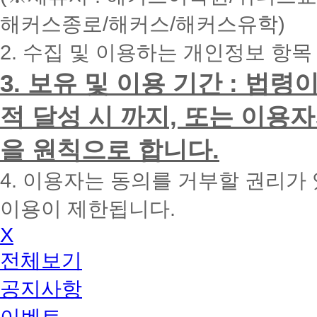
내
해커스종로/해커스/해커스유학)
에
전
2. 수집 및 이용하는 개인정보 항목
화
드
리
3. 보유 및 이용 기간 : 법
겠
습
적 달성 시 까지, 또는 이용
니
다.
을 원칙으로 합니다.
4. 이용자는 동의를 거부할 권리가
이용이 제한됩니다.
X
전체보기
공지사항
이벤트