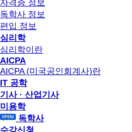
자격증 정보
독학사 정보
편입 정보
심리학
심리학이란
AICPA
AICPA (미국공인회계사)란
IT 공학
기사 · 산업기사
미용학
독학사
수강신청