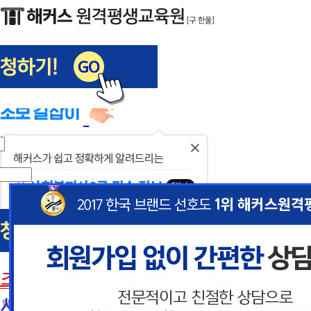
해커스편입
사회복지사1급
닫
기
사회복지사
초보길잡이
이
이
사회복지사란
 할인혜택 제공