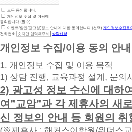
모두 동의합니다.
초
개인정보 수집 및 이용에
간
동의합니다.(필수)
편
이벤트/할인(광고성)정보 안내에 대한 동의합니다.(선택)
개인정보수집동의
상
전화번호
상담신청
담
신
개인정보 수집/이용 동의 안내
청
휴
대
1. 개인정보 수집 및 이용 목적
폰
번
1) 상담 진행, 교육과정 설계, 문의
호
를
2) 광고성 정보 수신에 대하
입
력
하
여”교암”과 각 제휴사의 새로
시
면
신 정보의 안내 등 회원의 취
빠
른
시
(※제휴사 : 해커스어학원/위더스
간