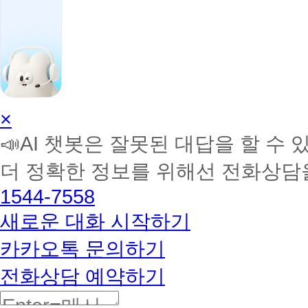
AI
×
학
📣AI 챗봇은 잘못된 대답을 할 수 
습
멘
더 정확한 정보를 위해선 전화상담
토
해
1544-7558
커
BETA
새로운 대화 시작하기
카카오톡 문의하기
전화상담 예약하기