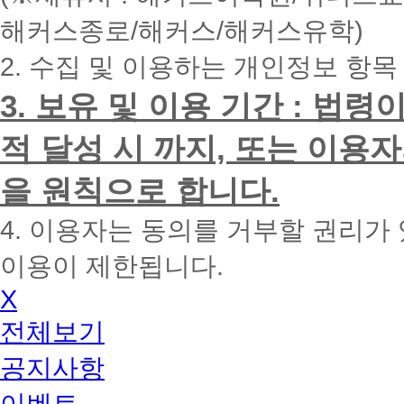
내
해커스종로/해커스/해커스유학)
에
전
2. 수집 및 이용하는 개인정보 항목
화
드
리
3. 보유 및 이용 기간 : 법
겠
습
적 달성 시 까지, 또는 이용
니
다.
을 원칙으로 합니다.
4. 이용자는 동의를 거부할 권리가
이용이 제한됩니다.
X
전체보기
공지사항
이벤트