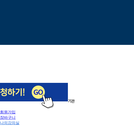
이전
다음
1
/
5
로그인
회원가입
장바구니
나의강의실