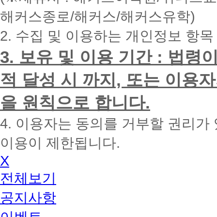
내
해커스종로/해커스/해커스유학)
에
전
2. 수집 및 이용하는 개인정보 항목
화
드
리
3. 보유 및 이용 기간 : 법
겠
습
적 달성 시 까지, 또는 이용
니
다.
을 원칙으로 합니다.
4. 이용자는 동의를 거부할 권리가
이용이 제한됩니다.
X
전체보기
공지사항
이벤트