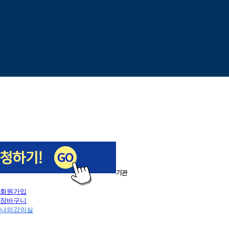
이전
다음
1
/
5
로그인
회원가입
장바구니
나의강의실