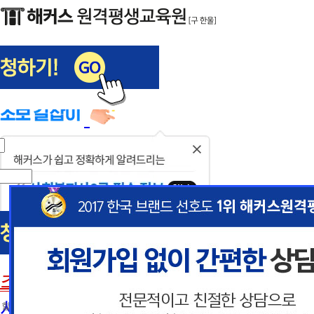
해커스편입
사회복지사1급
닫
기
사회복지사
초보길잡이
이
이
사회복지사란
 할인혜택 제공