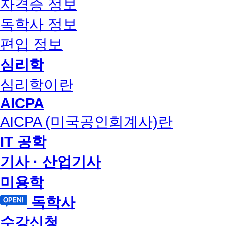
자격증 정보
독학사 정보
편입 정보
심리학
심리학이란
AICPA
AICPA (미국공인회계사)란
IT 공학
기사 · 산업기사
미용학
독학사
수강신청