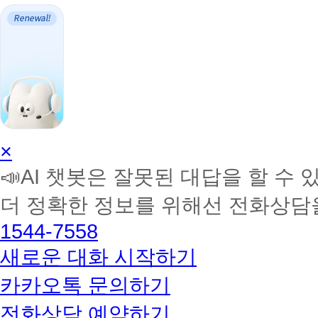
AI
×
학
📣AI 챗봇은 잘못된 대답을 할 수 
습
멘
더 정확한 정보를 위해선 전화상담
토
해
1544-7558
커
BETA
새로운 대화 시작하기
카카오톡 문의하기
전화상담 예약하기