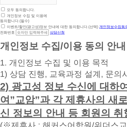
모두 동의합니다.
초
개인정보 수집 및 이용에
간
동의합니다.(필수)
편
이벤트/할인(광고성)정보 안내에 대한 동의합니다.(선택)
개인정보수집동의
상
전화번호
상담신청
담
신
개인정보 수집/이용 동의 안내
청
휴
대
1. 개인정보 수집 및 이용 목적
폰
번
1) 상담 진행, 교육과정 설계, 문의
호
를
2) 광고성 정보 수신에 대하
입
력
하
여”교암”과 각 제휴사의 새로
시
면
신 정보의 안내 등 회원의 취
빠
른
시
(※제휴사 : 해커스어학원/위더스
간