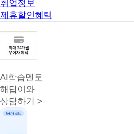
취업정보
제휴할인혜택
AI학습멘토
해답이와
상담하기 >