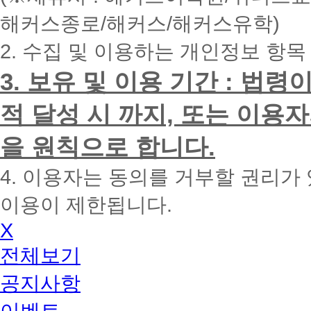
내
해커스종로/해커스/해커스유학)
에
전
2. 수집 및 이용하는 개인정보 항목
화
드
리
3. 보유 및 이용 기간 : 법
겠
습
적 달성 시 까지, 또는 이용
니
다.
을 원칙으로 합니다.
4. 이용자는 동의를 거부할 권리가
이용이 제한됩니다.
X
전체보기
공지사항
이벤트