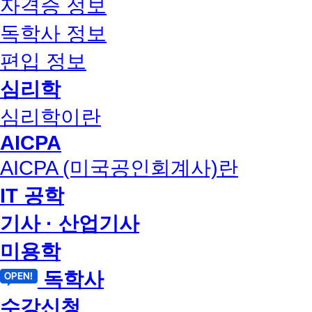
자격증 정보
독학사 정보
편입 정보
심리학
심리학이란
AICPA
AICPA (미국공인회계사)란
IT 공학
기사 · 산업기사
미용학
독학사
수강신청