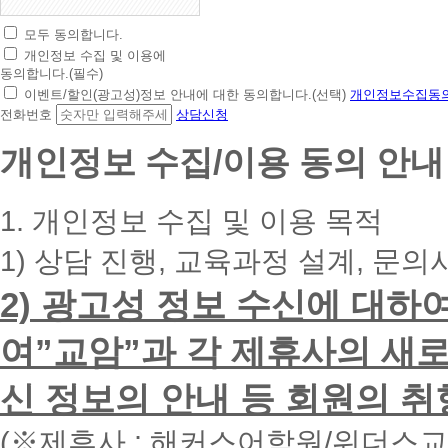
모두 동의합니다.
초
개인정보 수집 및 이용에
간
동의합니다.(필수)
편
이벤트/할인(광고성)정보 안내에 대한 동의합니다.(선택)
개인정보수집동의
상
전화번호
상담신청
담
신
개인정보 수집/이용 동의 안내
청
휴
대
1. 개인정보 수집 및 이용 목적
폰
번
1) 상담 진행, 교육과정 설계, 문의
호
를
2) 광고성 정보 수신에 대하
입
력
하
여”교암”과 각 제휴사의 새로
시
면
신 정보의 안내 등 회원의 취
빠
른
시
(※제휴사 : 해커스어학원/위더스
간