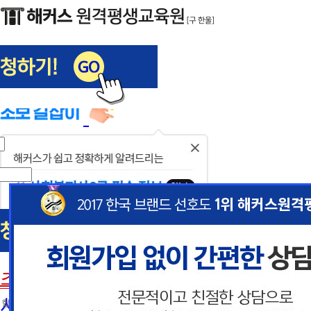
해커스편입
사회복지사1급
닫
기
사회복지사
초보길잡이
이
이
사회복지사란
 할인혜택 제공