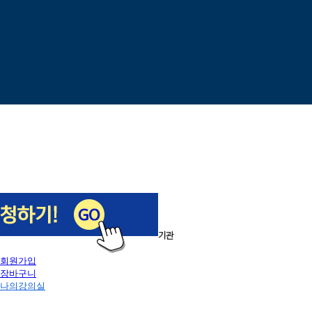
이전
다음
1
/
5
로그인
회원가입
장바구니
나의강의실