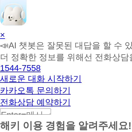
AI
×
학
📣AI 챗봇은 잘못된 대답을 할 수 
습
멘
더 정확한 정보를 위해선 전화상담
토
해
1544-7558
커
BETA
새로운 대화 시작하기
카카오톡 문의하기
전화상담 예약하기
해키 이용 경험을 알려주세요!