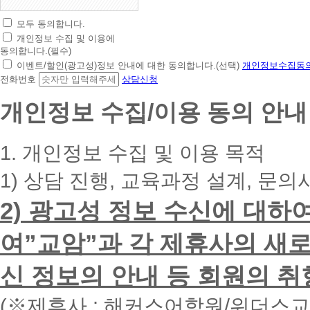
모두 동의합니다.
초
개인정보 수집 및 이용에
간
동의합니다.(필수)
편
이벤트/할인(광고성)정보 안내에 대한 동의합니다.(선택)
개인정보수집동의
상
전화번호
상담신청
담
신
개인정보 수집/이용 동의 안내
청
휴
대
1. 개인정보 수집 및 이용 목적
폰
번
1) 상담 진행, 교육과정 설계, 문의
호
를
2) 광고성 정보 수신에 대하
입
력
하
여”교암”과 각 제휴사의 새로
시
면
신 정보의 안내 등 회원의 취
빠
른
시
(※제휴사 : 해커스어학원/위더스
간