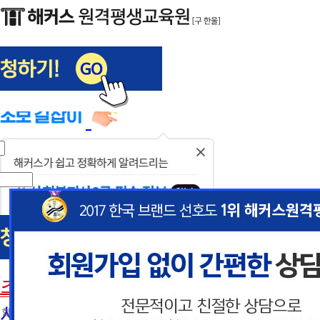
해커스편입
사회복지사1급
닫
기
사회복지사
초보길잡이
이
이
사회복지사란
 할인혜택 제공