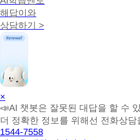
AI학습멘토
해답이와
상담하기 >
AI
×
학
📣AI 챗봇은 잘못된 대답을 할 수 
습
멘
더 정확한 정보를 위해선 전화상담
토
해
1544-7558
커
BETA