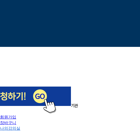
이전
다음
1
/
5
로그인
회원가입
장바구니
나의강의실