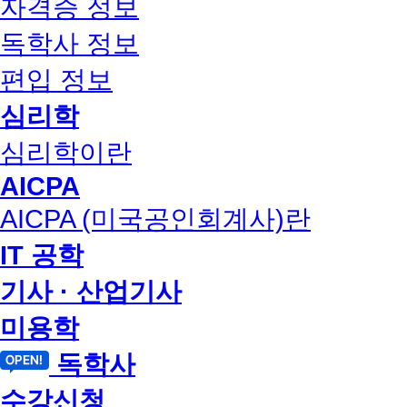
자격증 정보
독학사 정보
편입 정보
심리학
심리학이란
AICPA
AICPA (미국공인회계사)란
IT 공학
기사 · 산업기사
미용학
독학사
수강신청