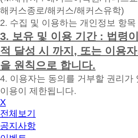
내
해커스종로/해커스/해커스유학)
에
전
2. 수집 및 이용하는 개인정보 항목
화
드
리
3. 보유 및 이용 기간 : 법
겠
습
적 달성 시 까지, 또는 이용
니
다.
을 원칙으로 합니다.
4. 이용자는 동의를 거부할 권리가
이용이 제한됩니다.
X
전체보기
공지사항
이벤트