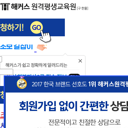
해커스편입
사회복지사1급
닫
기
사회복지사
초보길잡이
이
이
사회복지사란
 할인혜택 제공