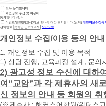
모두 동의합니다.
초
개인정보 수집 및 이용에
간
동의합니다.(필수)
편
이벤트/할인(광고성)정보 안내에 대한 동의합니다.(선택)
개인정보수집동의
상
전화번호
상담신청
담
신
개인정보 수집/이용 동의 안내
청
휴
대
1. 개인정보 수집 및 이용 목적
폰
번
1) 상담 진행, 교육과정 설계, 문의
호
를
2) 광고성 정보 수신에 대하
입
력
하
여”교암”과 각 제휴사의 새로
시
면
신 정보의 안내 등 회원의 취
빠
른
시
(※제휴사 : 해커스어학원/위더스
간