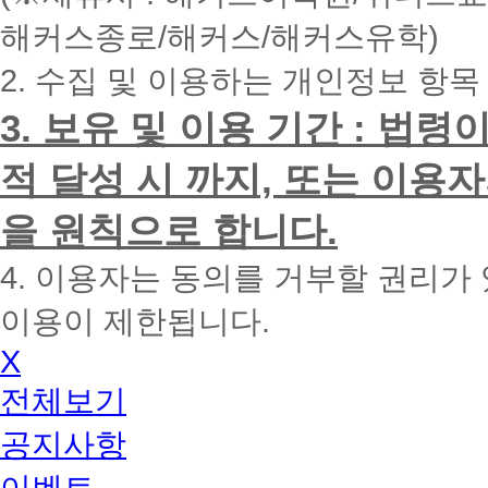
내
해커스종로/해커스/해커스유학)
에
전
2. 수집 및 이용하는 개인정보 항목
화
드
리
3. 보유 및 이용 기간 : 법
겠
습
적 달성 시 까지, 또는 이용
니
다.
을 원칙으로 합니다.
4. 이용자는 동의를 거부할 권리가
이용이 제한됩니다.
X
전체보기
공지사항
이벤트