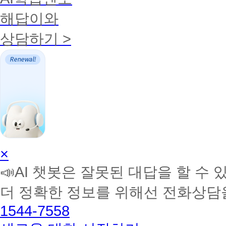
해답이와
상담하기 >
AI
×
학
📣AI 챗봇은 잘못된 대답을 할 수 
습
멘
더 정확한 정보를 위해선 전화상담
토
해
1544-7558
커
BETA