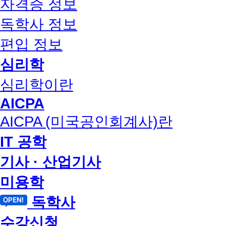
자격증 정보
독학사 정보
편입 정보
심리학
심리학이란
AICPA
AICPA (미국공인회계사)란
IT 공학
기사 · 산업기사
미용학
독학사
수강신청