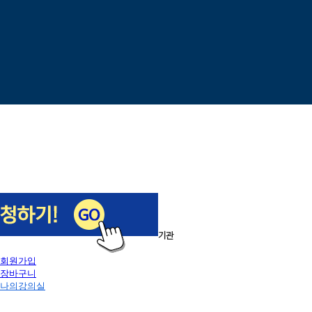
이전
다음
1
/
5
로그인
회원가입
장바구니
나의강의실