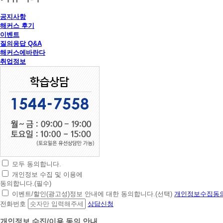
공지사항
해커스 후기
이벤트
질의응답 Q&A
해커스에바란다
취업정보
모두 동의합니다.
초
개인정보 수집 및 이용에
간
동의합니다.(필수)
편
이벤트/할인(광고성)정보 안내에 대한 동의합니다.(선택)
개인정보수집동의
상
전화번호
상담신청
담
신
개인정보 수집/이용 동의 안내