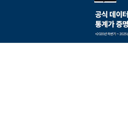
본문내용 바로가기
풋터 바로가기