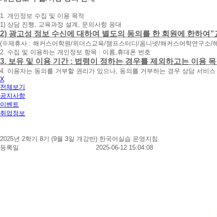
청
1. 개인정보 수집 및 이용 목적
휴
1) 상담 진행, 교육과정 설계, 문의사항 응대
대
2) 광고성 정보 수신에 대하여 별도의 동의를 한 회원에 한하여”
폰
(※제휴사 : 해커스어학원/위더스교육/챔프스터디/옴니넷/해커스어학연구소/
번
2. 수집 및 이용하는 개인정보 항목 : 이름,휴대폰 번호
호
3. 보유 및 이용 기간 : 법령이 정하는 경우를 제외하고는 이용
를
4. 이용자는 동의를 거부할 권리가 있으나, 동의를 거부하는 경우 상담 서비스
입
X
력
전체보기
하
공지사항
시
이벤트
면
취업정보
빠
른
시
2025년 2학기 8기 (9월 3일 개강반) 한국어실습 운영지침
간
등록일
2025-06-12 15:04:08
내
에
전
화
드
리
겠
습