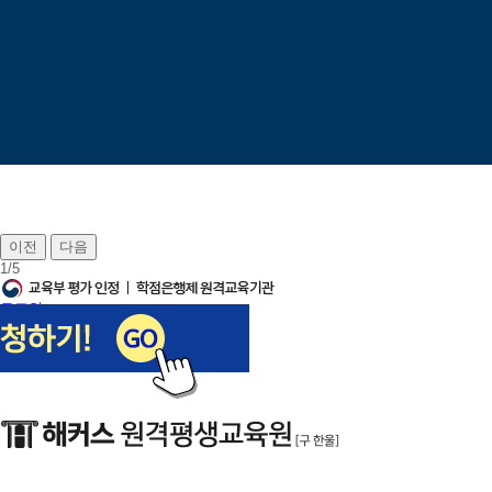
이전
다음
1
/
5
로그인
회원가입
장바구니
나의강의실