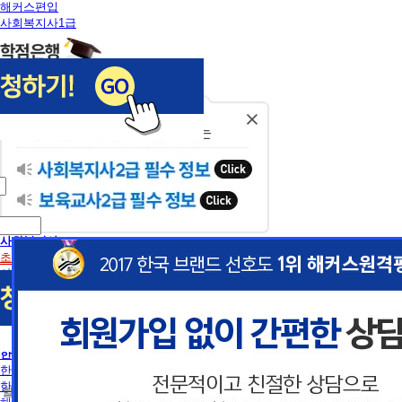
해커스편입
사회복지사1급
닫
기
사회복지사
초보길잡이
사회복지사란
사회복지사2급 취득방법
사회복지사1급 취득방법
건강가정사
사회복지학사/전문학사
한국어교원
이
이
한국어교원이란
한국어교원 취득방법
 할인혜택 제공