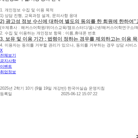
청
1. 개인정보 수집 및 이용 목적
휴
1) 상담 진행, 교육과정 설계, 문의사항 응대
대
2) 광고성 정보 수신에 대하여 별도의 동의를 한 회원에 한하여”
폰
(※제휴사 : 해커스어학원/위더스교육/챔프스터디/옴니넷/해커스어학연구소/
번
2. 수집 및 이용하는 개인정보 항목 : 이름,휴대폰 번호
호
3. 보유 및 이용 기간 : 법령이 정하는 경우를 제외하고는 이용
를
4. 이용자는 동의를 거부할 권리가 있으나, 동의를 거부하는 경우 상담 서비스
입
X
력
전체보기
하
공지사항
시
이벤트
면
취업정보
빠
른
시
2025년 2학기 10기 (9월 19일 개강반) 한국어실습 운영지침
간
등록일
2025-06-12 15:07:22
내
에
전
화
드
리
겠
습