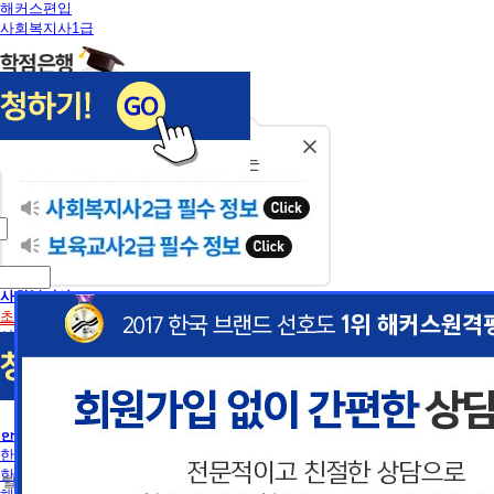
해커스편입
사회복지사1급
닫
기
사회복지사
초보길잡이
사회복지사란
사회복지사2급 취득방법
사회복지사1급 취득방법
건강가정사
사회복지학사/전문학사
한국어교원
이
이
한국어교원이란
한국어교원 취득방법
 할인혜택 제공