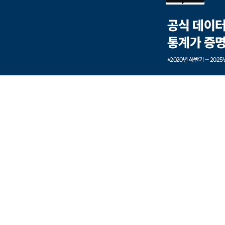
본문내용 바로가기
풋터 바로가기