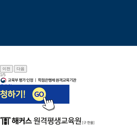
이전
다음
1
/
5
로그인
회원가입
장바구니
나의강의실