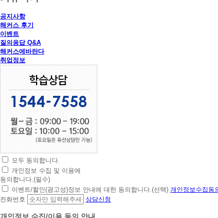
공지사항
해커스 후기
이벤트
질의응답 Q&A
해커스에바란다
취업정보
모두 동의합니다.
초
개인정보 수집 및 이용에
간
동의합니다.(필수)
편
이벤트/할인(광고성)정보 안내에 대한 동의합니다.(선택)
개인정보수집동의
상
전화번호
상담신청
담
신
개인정보 수집/이용 동의 안내