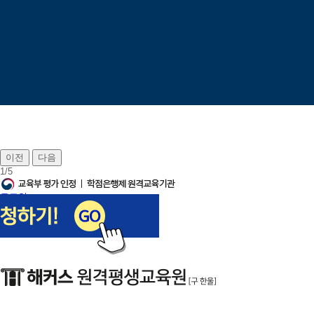
이전
다음
1
/
5
로그인
회원가입
장바구니
나의강의실