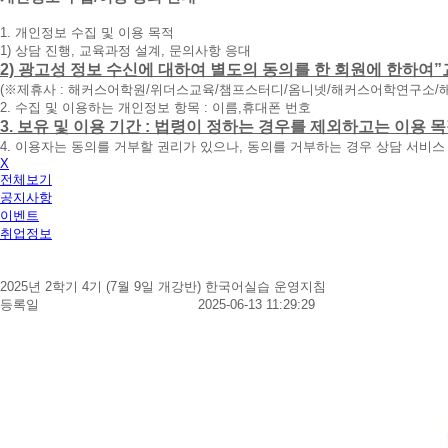
청
1. 개인정보 수집 및 이용 목적
휴
1) 상담 진행, 교육과정 설계, 문의사항 응대
대
2) 광고성 정보 수신에 대하여 별도의 동의를 한 회원에 한하여”
폰
(※제휴사 : 해커스어학원/위더스교육/챔프스터디/옴니넷/해커스어학연구소/
번
2. 수집 및 이용하는 개인정보 항목 : 이름,휴대폰 번호
호
3. 보유 및 이용 기간 : 법령이 정하는 경우를 제외하고는 이용
를
4. 이용자는 동의를 거부할 권리가 있으나, 동의를 거부하는 경우 상담 서비스
입
X
력
전체보기
하
공지사항
시
이벤트
면
취업정보
빠
른
시
2025년 2학기 4기 (7월 9일 개강반) 한국어실습 운영지침
간
등록일
2025-06-13 11:29:29
내
에
전
화
드
리
겠
습