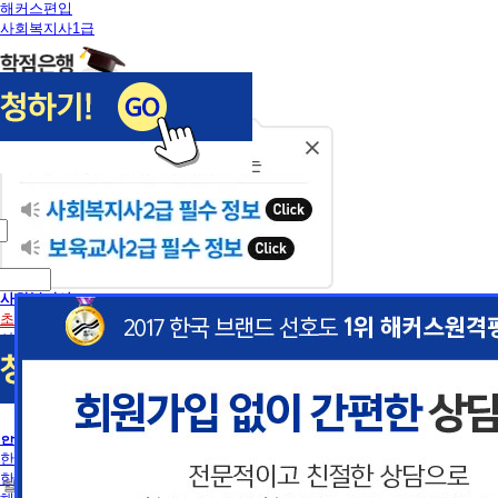
해커스편입
사회복지사1급
닫
기
사회복지사
초보길잡이
사회복지사란
사회복지사2급 취득방법
사회복지사1급 취득방법
건강가정사
사회복지학사/전문학사
한국어교원
이
이
한국어교원이란
한국어교원 취득방법
 할인혜택 제공