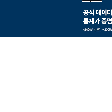
본문내용 바로가기
풋터 바로가기