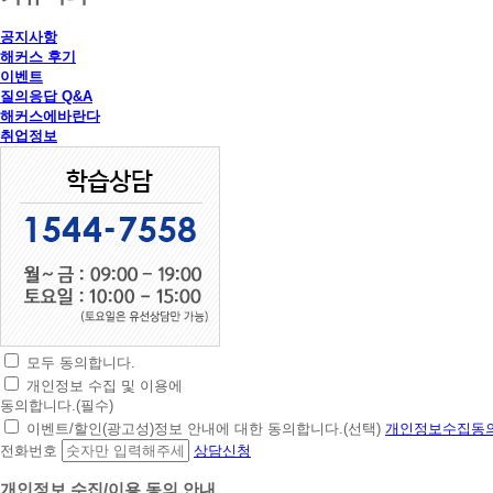
공지사항
해커스 후기
이벤트
질의응답 Q&A
해커스에바란다
취업정보
모두 동의합니다.
초
개인정보 수집 및 이용에
간
동의합니다.(필수)
편
이벤트/할인(광고성)정보 안내에 대한 동의합니다.(선택)
개인정보수집동의
상
전화번호
상담신청
담
신
개인정보 수집/이용 동의 안내