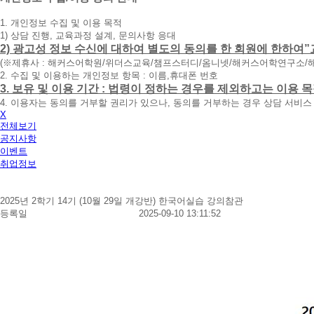
청
1. 개인정보 수집 및 이용 목적
휴
1) 상담 진행, 교육과정 설계, 문의사항 응대
대
2) 광고성 정보 수신에 대하여 별도의 동의를 한 회원에 한하여”
폰
(※제휴사 : 해커스어학원/위더스교육/챔프스터디/옴니넷/해커스어학연구소/
번
2. 수집 및 이용하는 개인정보 항목 : 이름,휴대폰 번호
호
3. 보유 및 이용 기간 : 법령이 정하는 경우를 제외하고는 이용
를
4. 이용자는 동의를 거부할 권리가 있으나, 동의를 거부하는 경우 상담 서비스
입
X
력
전체보기
하
공지사항
시
이벤트
면
취업정보
빠
른
시
2025년 2학기 14기 (10월 29일 개강반) 한국어실습 강의참관
간
등록일
2025-09-10 13:11:52
내
에
전
화
드
리
겠
습