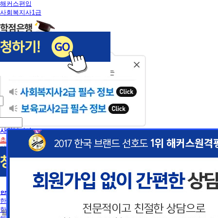
해커스편입
사회복지사1급
닫
기
사회복지사
초보길잡이
사회복지사란
사회복지사2급 취득방법
사회복지사1급 취득방법
건강가정사
사회복지학사/전문학사
한국어교원
이
이
한국어교원이란
한국어교원 취득방법
 할인혜택 제공