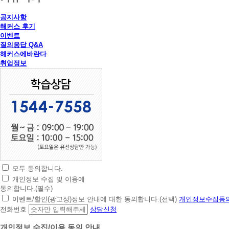
공지사항
해커스 후기
이벤트
질의응답 Q&A
해커스에바란다
취업정보
모두 동의합니다.
초
개인정보 수집 및 이용에
간
동의합니다.(필수)
편
이벤트/할인(광고성)정보 안내에 대한 동의합니다.(선택)
개인정보수집동의
상
전화번호
상담신청
담
신
개인정보 수집/이용 동의 안내