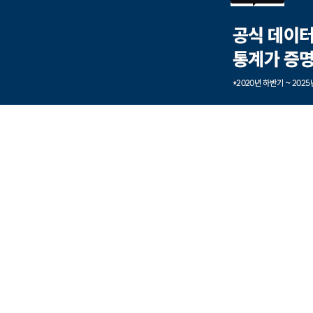
본문내용 바로가기
풋터 바로가기