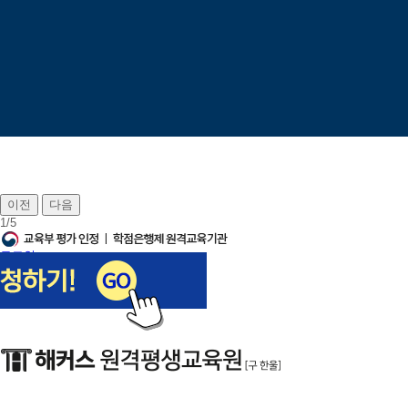
이전
다음
1
/
5
로그인
회원가입
장바구니
나의강의실