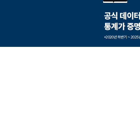
본문내용 바로가기
풋터 바로가기