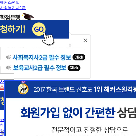
해커스편입
사회복지사1급
닫
기
사회복지사
초보길잡이
사회복지사란
사회복지사2급 취득방법
사회복지사1급 취득방법
건강가정사
사회복지학사/전문학사
한국어교원
이
이
한국어교원이란
한국어교원 취득방법
 할인혜택 제공