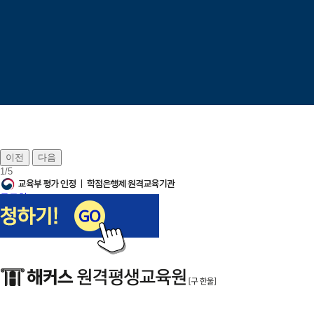
이전
다음
1
/
5
로그인
회원가입
장바구니
나의강의실