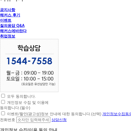
공지사항
해커스 후기
이벤트
질의응답 Q&A
해커스에바란다
취업정보
모두 동의합니다.
초
개인정보 수집 및 이용에
간
동의합니다.(필수)
편
이벤트/할인(광고성)정보 안내에 대한 동의합니다.(선택)
개인정보수집동의
상
전화번호
상담신청
담
신
개인정보 수집/이용 동의 안내