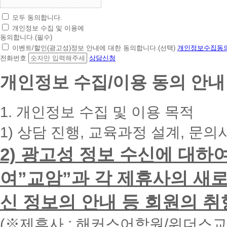
모두 동의합니다.
초
개인정보 수집 및 이용에
간
동의합니다.(필수)
편
이벤트/할인(광고성)정보 안내에 대한 동의합니다.(선택)
개인정보수집동의
상
전화번호
상담신청
담
신
개인정보 수집/이용 동의 안내
청
휴
대
1. 개인정보 수집 및 이용 목적
폰
번
1) 상담 진행, 교육과정 설계, 문의
호
를
2) 광고성 정보 수신에 대하
입
력
하
여”교암”과 각 제휴사의 새로
시
면
신 정보의 안내 등 회원의 취
빠
른
시
(※제휴사 : 해커스어학원/위더스
간