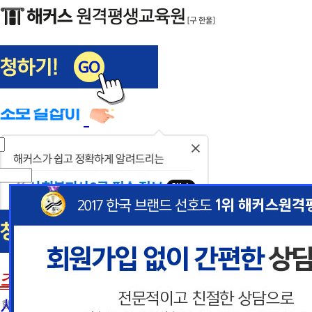
해커스편입
사회복지사1급
닫
기
사회복지사
초보길잡이
이
이
사회복지사란
 할인혜택 제공