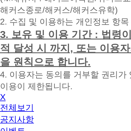
내
해커스종로/해커스/해커스유학)
에
전
2. 수집 및 이용하는 개인정보 항목
화
드
리
3. 보유 및 이용 기간 : 법
겠
습
적 달성 시 까지, 또는 이용
니
다.
을 원칙으로 합니다.
4. 이용자는 동의를 거부할 권리가
이용이 제한됩니다.
X
전체보기
공지사항
이벤트