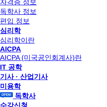
자격증 정보
독학사 정보
편입 정보
심리학
심리학이란
AICPA
AICPA (미국공인회계사)란
IT 공학
기사 · 산업기사
미용학
독학사
수강신청