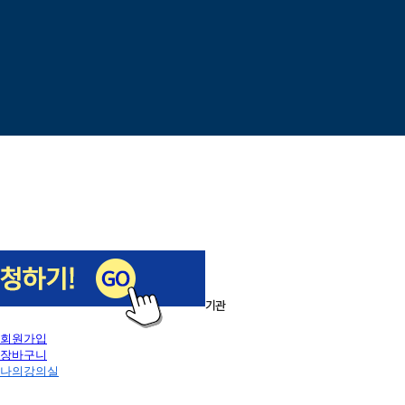
이전
다음
1
/
5
로그인
회원가입
장바구니
나의강의실