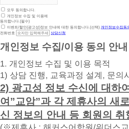
모두 동의합니다.
초
개인정보 수집 및 이용에
간
동의합니다.(필수)
편
이벤트/할인(광고성)정보 안내에 대한 동의합니다.(선택)
개인정보수집동의
상
전화번호
상담신청
담
신
개인정보 수집/이용 동의 안내
청
휴
대
1. 개인정보 수집 및 이용 목적
폰
번
1) 상담 진행, 교육과정 설계, 문의
호
를
2) 광고성 정보 수신에 대하
입
력
하
여”교암”과 각 제휴사의 새로
시
면
신 정보의 안내 등 회원의 취
빠
른
시
(※제휴사 : 해커스어학원/위더스
간