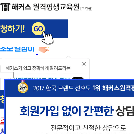
해커스편입
사회복지사1급
닫
기
사회복지사
초보길잡이
이
이
사회복지사란
 할인혜택 제공