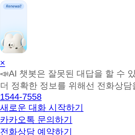
AI
×
학
📣AI 챗봇은 잘못된 대답을 할 수 
습
멘
더 정확한 정보를 위해선 전화상담
토
해
1544-7558
커
BETA
새로운 대화 시작하기
카카오톡 문의하기
전화상담 예약하기