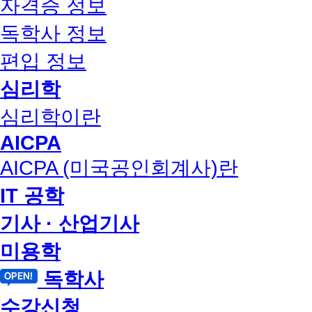
자격증 정보
독학사 정보
편입 정보
심리학
심리학이란
AICPA
AICPA (미국공인회계사)란
IT 공학
기사 · 산업기사
미용학
독학사
수강신청