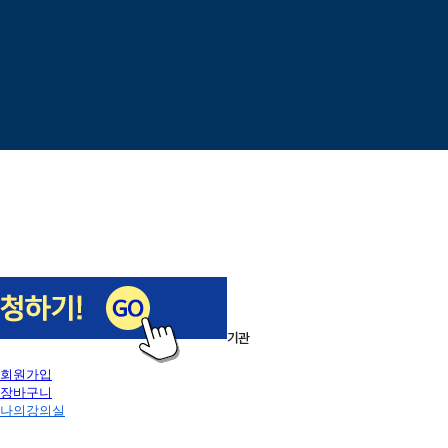
이전
다음
1
/
5
로그인
회원가입
장바구니
나의강의실