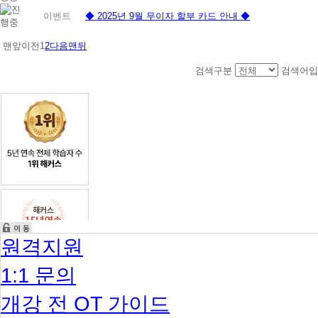
이벤트
◆ 2025년 9월 무이자 할부 카드 안내 ◆
맨앞
이전
1
2
다음
맨뒤
검색구분
검색어입
원격지원
1:1 문의
개강 전 OT 가이드