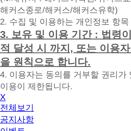
내
해커스종로/해커스/해커스유학)
에
전
2. 수집 및 이용하는 개인정보 항목
화
드
리
3. 보유 및 이용 기간 : 법
겠
습
적 달성 시 까지, 또는 이용
니
다.
을 원칙으로 합니다.
4. 이용자는 동의를 거부할 권리가
이용이 제한됩니다.
X
전체보기
공지사항
이벤트