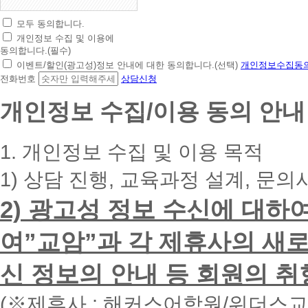
모두 동의합니다.
초
개인정보 수집 및 이용에
간
동의합니다.(필수)
편
이벤트/할인(광고성)정보 안내에 대한 동의합니다.(선택)
개인정보수집동의
상
전화번호
상담신청
담
신
개인정보 수집/이용 동의 안내
청
휴
대
1. 개인정보 수집 및 이용 목적
폰
번
1) 상담 진행, 교육과정 설계, 문의
호
를
2) 광고성 정보 수신에 대하
입
력
하
여”교암”과 각 제휴사의 새로
시
면
신 정보의 안내 등 회원의 취
빠
른
시
(※제휴사 : 해커스어학원/위더스
간