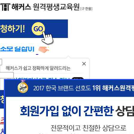
해커스편입
사회복지사1급
닫
기
사회복지사
초보길잡이
이
이
사회복지사란
 할인혜택 제공