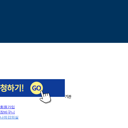
이전
다음
1
/
5
로그인
회원가입
장바구니
나의강의실