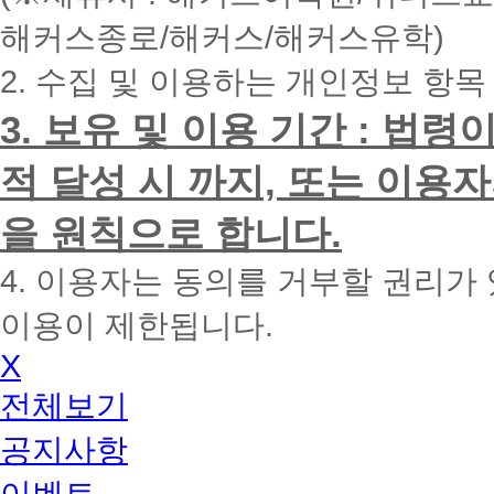
내
해커스종로/해커스/해커스유학)
에
전
2. 수집 및 이용하는 개인정보 항목
화
드
리
3. 보유 및 이용 기간 : 법
겠
습
적 달성 시 까지, 또는 이용
니
다.
을 원칙으로 합니다.
4. 이용자는 동의를 거부할 권리가
이용이 제한됩니다.
X
전체보기
공지사항
이벤트