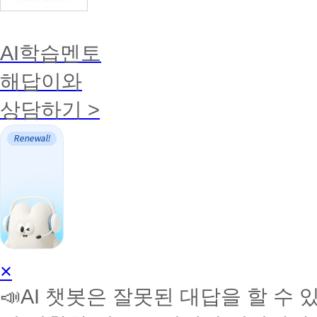
AI학습멘토
해답이와
상담하기 >
AI
×
학
📣AI 챗봇은 잘못된 대답을 할 수 
습
멘