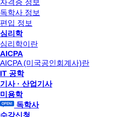
자격증 정보
독학사 정보
편입 정보
심리학
심리학이란
AICPA
AICPA (미국공인회계사)란
IT 공학
기사 · 산업기사
미용학
독학사
수강신청