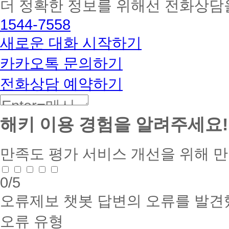
더 정확한 정보를 위해선 전화상담
토
해
1544-7558
커
BETA
새로운 대화 시작하기
카카오톡 문의하기
전화상담 예약하기
해키 이용 경험을 알려주세요!
만족도 평가
서비스 개선을 위해 
0
/5
오류제보
챗봇 답변의 오류를 발견
오류 유형