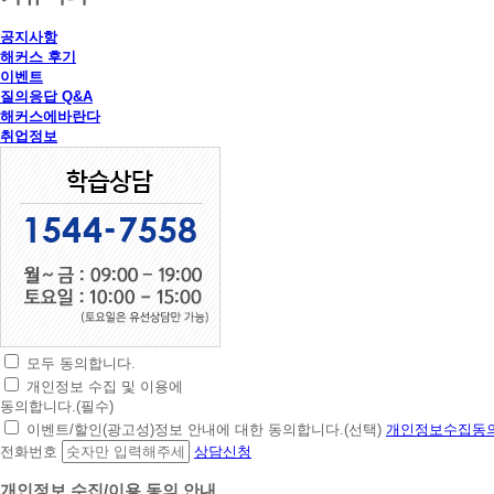
공지사항
해커스 후기
이벤트
질의응답 Q&A
해커스에바란다
취업정보
모두 동의합니다.
초
개인정보 수집 및 이용에
간
동의합니다.(필수)
편
이벤트/할인(광고성)정보 안내에 대한 동의합니다.(선택)
개인정보수집동의
상
전화번호
상담신청
담
신
개인정보 수집/이용 동의 안내