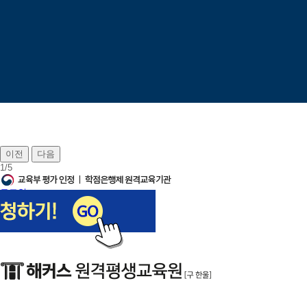
이전
다음
1
/
5
로그인
회원가입
장바구니
나의강의실