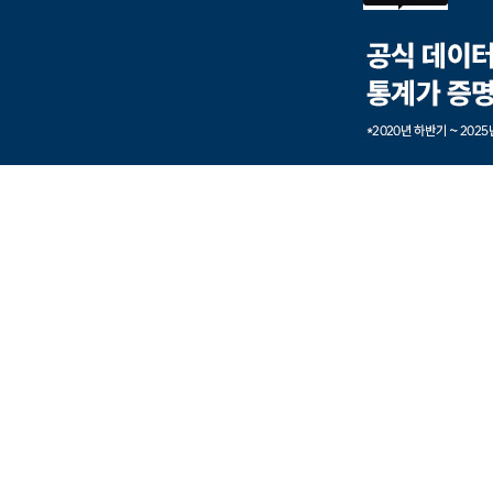
본문내용 바로가기
풋터 바로가기