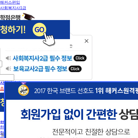
해커스편입
사회복지사1급
닫
기
사회복지사
초보길잡이
사회복지사란
사회복지사2급 취득방법
사회복지사1급 취득방법
건강가정사
사회복지학사/전문학사
한국어교원
이
이
한국어교원이란
한국어교원 취득방법
 할인혜택 제공