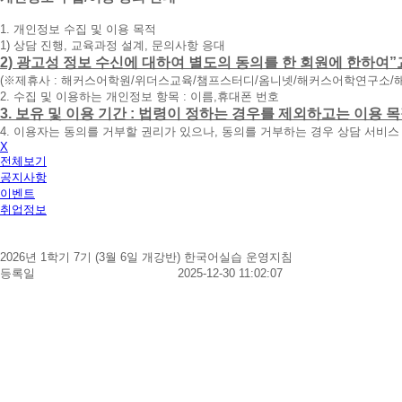
청
1. 개인정보 수집 및 이용 목적
휴
1) 상담 진행, 교육과정 설계, 문의사항 응대
대
2) 광고성 정보 수신에 대하여 별도의 동의를 한 회원에 한하여”
폰
(※제휴사 : 해커스어학원/위더스교육/챔프스터디/옴니넷/해커스어학연구소/
번
2. 수집 및 이용하는 개인정보 항목 : 이름,휴대폰 번호
호
3. 보유 및 이용 기간 : 법령이 정하는 경우를 제외하고는 이용
를
4. 이용자는 동의를 거부할 권리가 있으나, 동의를 거부하는 경우 상담 서비스
입
X
력
전체보기
하
공지사항
시
이벤트
면
취업정보
빠
른
시
2026년 1학기 7기 (3월 6일 개강반) 한국어실습 운영지침
간
등록일
2025-12-30 11:02:07
내
에
전
화
드
리
겠
습