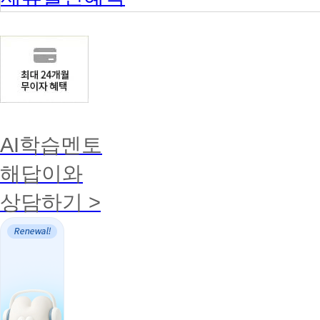
AI학습멘토
해답이와
상담하기 >