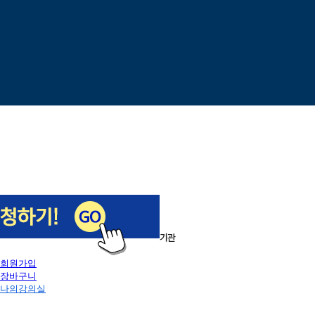
이전
다음
1
/
5
로그인
회원가입
장바구니
나의강의실