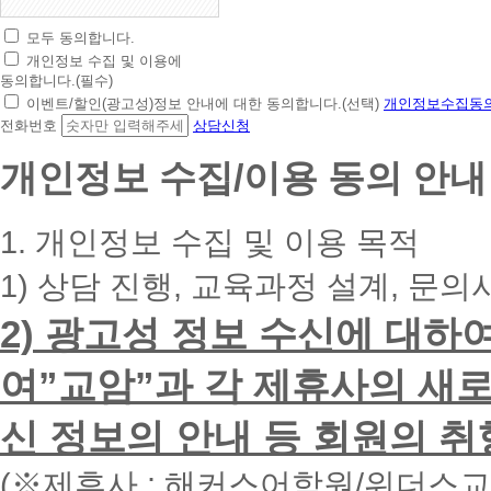
모두 동의합니다.
초
개인정보 수집 및 이용에
간
동의합니다.(필수)
편
이벤트/할인(광고성)정보 안내에 대한 동의합니다.(선택)
개인정보수집동의
상
전화번호
상담신청
담
신
개인정보 수집/이용 동의 안내
청
휴
대
1. 개인정보 수집 및 이용 목적
폰
번
1) 상담 진행, 교육과정 설계, 문의
호
를
2) 광고성 정보 수신에 대하
입
력
하
여”교암”과 각 제휴사의 새로
시
면
신 정보의 안내 등 회원의 취
빠
른
시
(※제휴사 : 해커스어학원/위더스
간