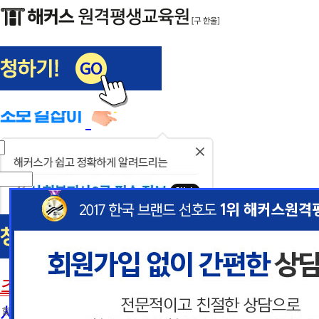
해커스편입
사회복지사1급
닫
기
사회복지사
초보길잡이
이
이
사회복지사란
 할인혜택 제공