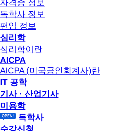
자격증 정보
독학사 정보
편입 정보
심리학
심리학이란
AICPA
AICPA (미국공인회계사)란
IT 공학
기사 · 산업기사
미용학
독학사
수강신청