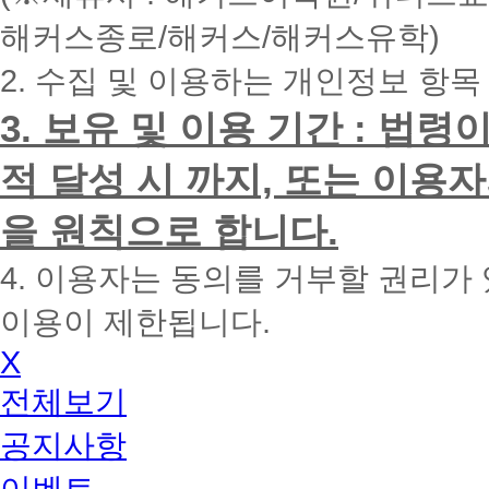
내
해커스종로/해커스/해커스유학)
에
전
2. 수집 및 이용하는 개인정보 항목
화
드
리
3. 보유 및 이용 기간 : 법
겠
습
적 달성 시 까지, 또는 이용
니
다.
을 원칙으로 합니다.
4. 이용자는 동의를 거부할 권리가
이용이 제한됩니다.
X
전체보기
공지사항
이벤트