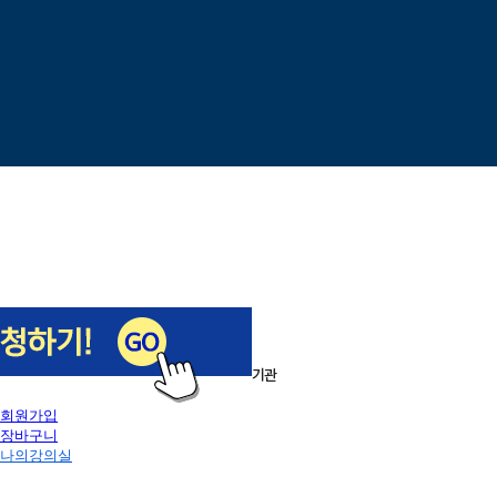
이전
다음
1
/
5
로그인
회원가입
장바구니
나의강의실