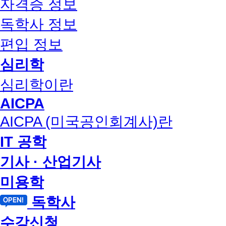
자격증 정보
독학사 정보
편입 정보
심리학
심리학이란
AICPA
AICPA (미국공인회계사)란
IT 공학
기사 · 산업기사
미용학
독학사
수강신청