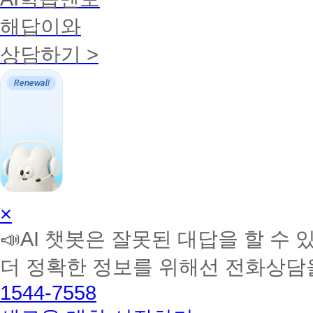
해답이와
상담하기 >
AI
×
학
📣AI 챗봇은 잘못된 대답을 할 수 
습
멘
더 정확한 정보를 위해선 전화상담
토
해
1544-7558
커
BETA