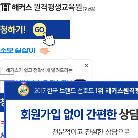
해커스편입
사회복지사1급
닫
기
사회복지사
초보길잡이
이
이
사회복지사란
 할인혜택 제공