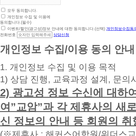
모두 동의합니다.
초
개인정보 수집 및 이용에
간
동의합니다.(필수)
편
이벤트/할인(광고성)정보 안내에 대한 동의합니다.(선택)
개인정보수집동의
상
전화번호
상담신청
담
신
개인정보 수집/이용 동의 안내
청
휴
대
1. 개인정보 수집 및 이용 목적
폰
번
1) 상담 진행, 교육과정 설계, 문의
호
를
2) 광고성 정보 수신에 대하
입
력
하
여”교암”과 각 제휴사의 새로
시
면
신 정보의 안내 등 회원의 취
빠
른
시
(※제휴사 : 해커스어학원/위더스
간