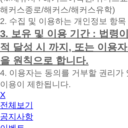
내
해커스종로/해커스/해커스유학)
에
전
2. 수집 및 이용하는 개인정보 항목
화
드
리
3. 보유 및 이용 기간 : 법
겠
습
적 달성 시 까지, 또는 이용
니
다.
을 원칙으로 합니다.
4. 이용자는 동의를 거부할 권리가
이용이 제한됩니다.
X
전체보기
공지사항
이벤트