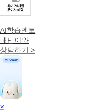
AI학습멘토
해답이와
상담하기 >
AI
×
학