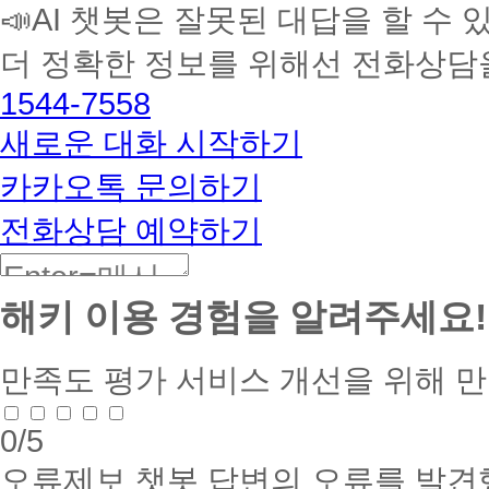
📣AI 챗봇은 잘못된 대답을 할 수 
습
멘
더 정확한 정보를 위해선 전화상담
토
해
1544-7558
커
BETA
새로운 대화 시작하기
카카오톡 문의하기
전화상담 예약하기
해키 이용 경험을 알려주세요!
만족도 평가
서비스 개선을 위해 
0
/5
오류제보
챗봇 답변의 오류를 발견