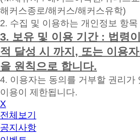
내
해커스종로/해커스/해커스유학)
에
전
2. 수집 및 이용하는 개인정보 항목
화
드
리
3. 보유 및 이용 기간 : 법
겠
습
적 달성 시 까지, 또는 이용
니
다.
을 원칙으로 합니다.
4. 이용자는 동의를 거부할 권리가
이용이 제한됩니다.
X
전체보기
공지사항
이벤트