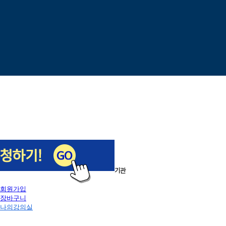
이전
다음
1
/
5
로그인
회원가입
장바구니
나의강의실