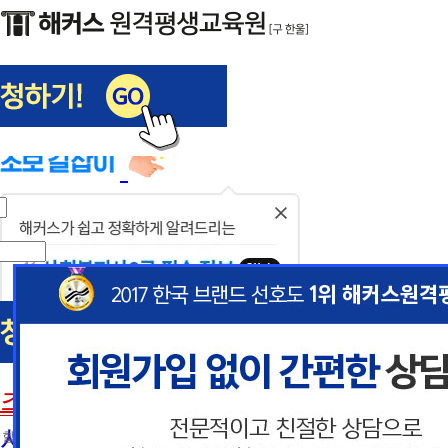
해커스편입
사회복지사1급
닫
기
사회복지사
초보길잡이
이
이
사회복지사란
 할인혜택 제공