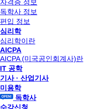
자격증 정보
독학사 정보
편입 정보
심리학
심리학이란
AICPA
AICPA (미국공인회계사)란
IT 공학
기사 · 산업기사
미용학
독학사
수강신청