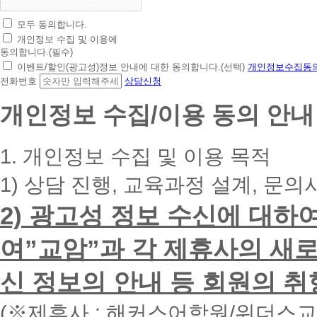
모두 동의합니다.
초
개인정보 수집 및 이용에
간
동의합니다.(필수)
편
이벤트/할인(광고성)정보 안내에 대한 동의합니다.(선택)
개인정보수집동의
상
전화번호
상담신청
담
신
개인정보 수집/이용 동의 안내
청
휴
대
1. 개인정보 수집 및 이용 목적
폰
번
1) 상담 진행, 교육과정 설계, 문의
호
를
2) 광고성 정보 수신에 대하
입
력
하
여”교암”과 각 제휴사의 새로
시
면
신 정보의 안내 등 회원의 취
빠
른
시
(※제휴사 : 해커스어학원/위더스
간