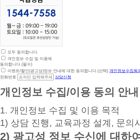
모두 동의합니다.
초
개인정보 수집 및 이용에
간
동의합니다.(필수)
편
이벤트/할인(광고성)정보 안내에 대한 동의합니다.(선택)
개인정보수집동의
상
전화번호
상담신청
담
신
개인정보 수집/이용 동의 안내
청
휴
대
1. 개인정보 수집 및 이용 목적
폰
번
1) 상담 진행, 교육과정 설계, 문의
호
를
2) 광고성 정보 수신에 대하
입