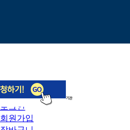
이전
다음
1
/
5
로그인
회원가입
장바구니