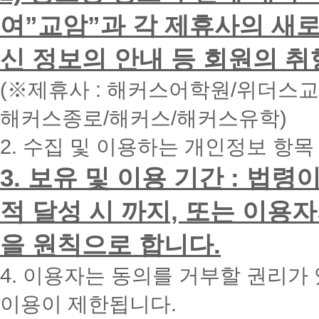
력
하
여”교암”과 각 제휴사의 새로
시
면
신 정보의 안내 등 회원의 취
빠
른
시
(※제휴사 : 해커스어학원/위더스
간
내
해커스종로/해커스/해커스유학)
에
전
2. 수집 및 이용하는 개인정보 항목
화
드
리
3. 보유 및 이용 기간 : 법
겠
습
적 달성 시 까지, 또는 이용
니
다.
을 원칙으로 합니다.
4. 이용자는 동의를 거부할 권리가
이용이 제한됩니다.