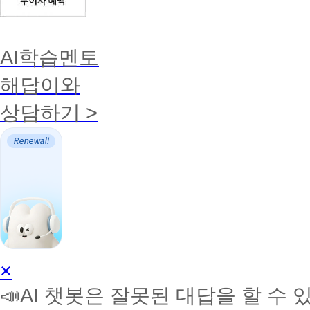
AI학습멘토
해답이와
상담하기 >
AI
×
학
📣AI 챗봇은 잘못된 대답을 할 수 
습
멘