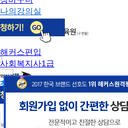
나의강의실
해커스편입
사회복지사1급
닫
기
이
이
 할인혜택 제공