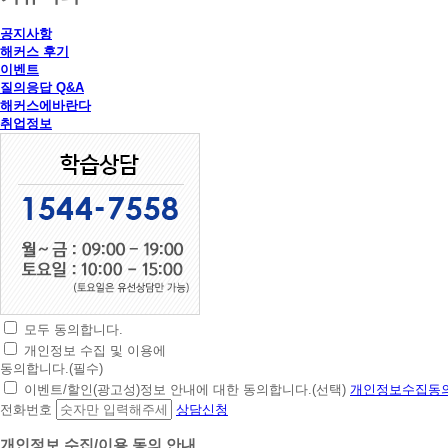
공지사항
해커스 후기
이벤트
질의응답 Q&A
해커스에바란다
취업정보
모두 동의합니다.
초
개인정보 수집 및 이용에
간
동의합니다.(필수)
편
이벤트/할인(광고성)정보 안내에 대한 동의합니다.(선택)
개인정보수집동의
상
전화번호
상담신청
담
신
개인정보 수집/이용 동의 안내