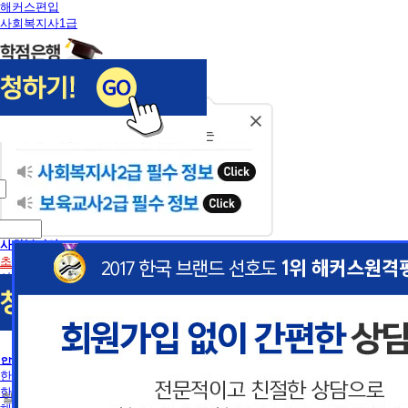
해커스편입
사회복지사1급
닫
기
사회복지사
초보길잡이
사회복지사란
사회복지사2급 취득방법
사회복지사1급 취득방법
건강가정사
사회복지학사/전문학사
한국어교원
이
이
한국어교원이란
한국어교원 취득방법
 할인혜택 제공