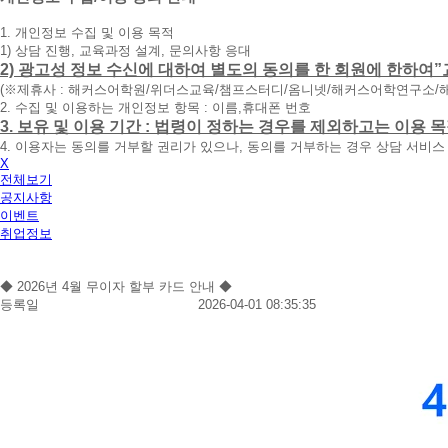
청
1. 개인정보 수집 및 이용 목적
휴
1) 상담 진행, 교육과정 설계, 문의사항 응대
대
2) 광고성 정보 수신에 대하여 별도의 동의를 한 회원에 한하여”
폰
(※제휴사 : 해커스어학원/위더스교육/챔프스터디/옴니넷/해커스어학연구소/
번
2. 수집 및 이용하는 개인정보 항목 : 이름,휴대폰 번호
호
3. 보유 및 이용 기간 : 법령이 정하는 경우를 제외하고는 이용
를
4. 이용자는 동의를 거부할 권리가 있으나, 동의를 거부하는 경우 상담 서비스
입
X
력
전체보기
하
공지사항
시
이벤트
면
취업정보
빠
른
시
◆ 2026년 4월 무이자 할부 카드 안내 ◆
간
등록일
2026-04-01 08:35:35
내
에
전
화
드
리
겠
습