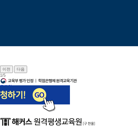
이전
다음
1
/
5
로그인
회원가입
장바구니
나의강의실