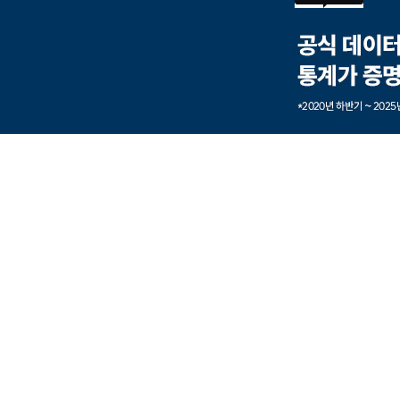
본문내용 바로가기
풋터 바로가기