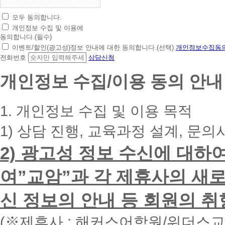
모두 동의합니다.
초
개인정보 수집 및 이용에
간
동의합니다.(필수)
편
이벤트/할인(광고성)정보 안내에 대한 동의합니다.(선택)
개인정보수집동의
상
전화번호
상담신청
담
신
개인정보 수집/이용 동의 안내
청
휴
대
1. 개인정보 수집 및 이용 목적
폰
번
1) 상담 진행, 교육과정 설계, 문의
호
를
2) 광고성 정보 수신에 대하
입
력
하
여”교암”과 각 제휴사의 새로
시
면
신 정보의 안내 등 회원의 취
빠
른
시
(※제휴사 : 해커스어학원/위더스
간