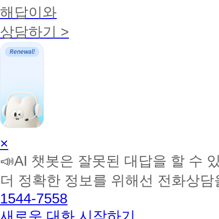
해답이와
상담하기 >
AI
×
학
📣AI 챗봇은 잘못된 대답을 할 수 
습
멘
더 정확한 정보를 위해선 전화상담
토
해
1544-7558
커
BETA
새로운 대화 시작하기