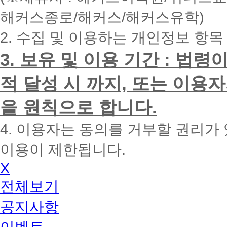
내
해커스종로/해커스/해커스유학)
에
전
2. 수집 및 이용하는 개인정보 항목
화
드
리
3. 보유 및 이용 기간 : 법
겠
습
적 달성 시 까지, 또는 이용
니
다.
을 원칙으로 합니다.
4. 이용자는 동의를 거부할 권리가
이용이 제한됩니다.
X
전체보기
공지사항
이벤트