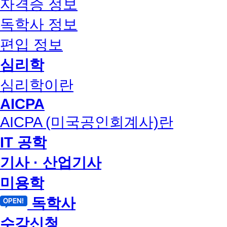
자격증 정보
독학사 정보
편입 정보
심리학
심리학이란
AICPA
AICPA (미국공인회계사)란
IT 공학
기사 · 산업기사
미용학
독학사
수강신청