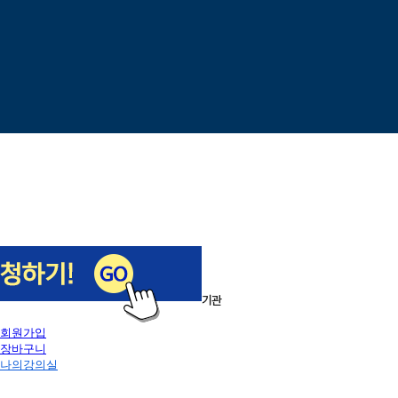
이전
다음
1
/
5
로그인
회원가입
장바구니
나의강의실