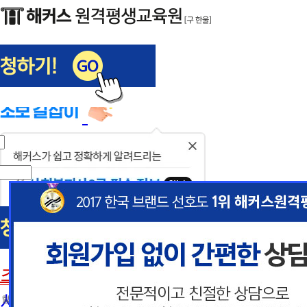
해커스편입
사회복지사1급
닫
기
사회복지사
초보길잡이
이
이
사회복지사란
 할인혜택 제공