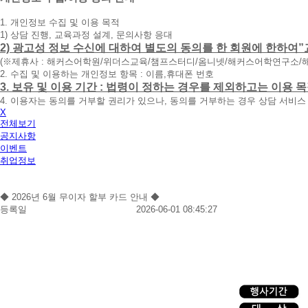
청
1. 개인정보 수집 및 이용 목적
휴
1) 상담 진행, 교육과정 설계, 문의사항 응대
대
2) 광고성 정보 수신에 대하여 별도의 동의를 한 회원에 한하여”
폰
(※제휴사 : 해커스어학원/위더스교육/챔프스터디/옴니넷/해커스어학연구소/
번
2. 수집 및 이용하는 개인정보 항목 : 이름,휴대폰 번호
호
3. 보유 및 이용 기간 : 법령이 정하는 경우를 제외하고는 이용
를
4. 이용자는 동의를 거부할 권리가 있으나, 동의를 거부하는 경우 상담 서비스
입
X
력
전체보기
하
공지사항
시
이벤트
면
취업정보
빠
른
시
◆ 2026년 6월 무이자 할부 카드 안내 ◆
간
등록일
2026-06-01 08:45:27
내
에
전
화
드
리
겠
습