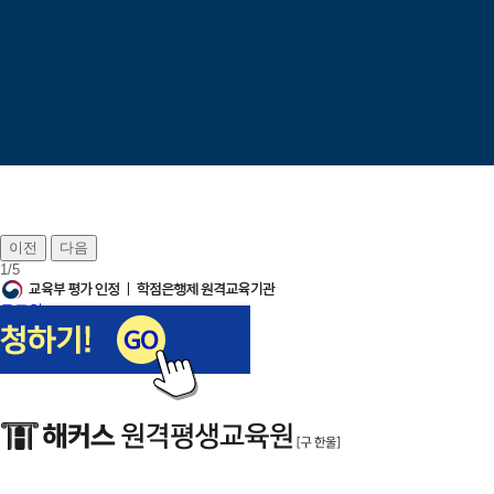
이전
다음
1
/
5
로그인
회원가입
장바구니
나의강의실