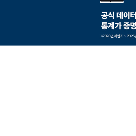
본문내용 바로가기
풋터 바로가기