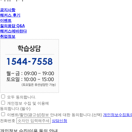
공지사항
해커스 후기
이벤트
질의응답 Q&A
해커스에바란다
취업정보
모두 동의합니다.
초
개인정보 수집 및 이용에
간
동의합니다.(필수)
편
이벤트/할인(광고성)정보 안내에 대한 동의합니다.(선택)
개인정보수집동의
상
전화번호
상담신청
담
신
개인정보 수집/이용 동의 안내