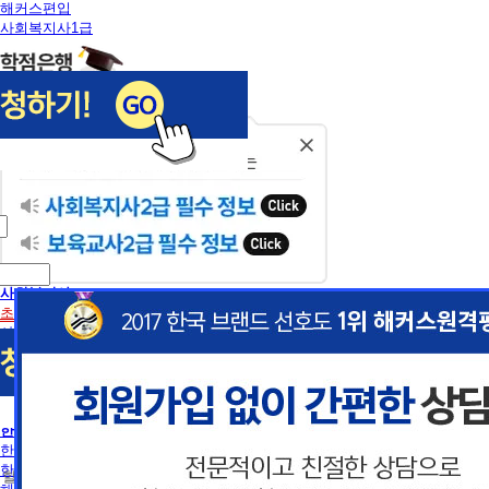
해커스편입
사회복지사1급
닫
기
사회복지사
초보길잡이
사회복지사란
사회복지사2급 취득방법
사회복지사1급 취득방법
건강가정사
사회복지학사/전문학사
한국어교원
이
이
한국어교원이란
한국어교원 취득방법
 할인혜택 제공