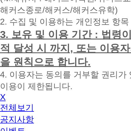
내
해커스종로/해커스/해커스유학)
에
전
2. 수집 및 이용하는 개인정보 항목
화
드
리
3. 보유 및 이용 기간 : 법
겠
습
적 달성 시 까지, 또는 이용
니
다.
을 원칙으로 합니다.
4. 이용자는 동의를 거부할 권리가
이용이 제한됩니다.
X
전체보기
공지사항
이벤트