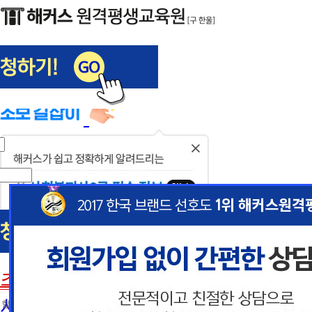
해커스편입
사회복지사1급
닫
기
사회복지사
초보길잡이
이
이
사회복지사란
 할인혜택 제공