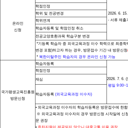
학점인정
학위 및 전공변경
2026. 6. 15
-
서류 제출기
학위연계
온라인
학습자등록 및 학점인정 취소
신청
전공교양호환과목 학습구분 변경
*기등록 학습자 중 외국교육과정 이수 학력으로 최종학력
변경 포함)하고자 하는 경우, 방문접수 기간 내 방문신청
*
북한이탈주민 학습자의 경우 온라인 신청 가능
학습자등록
학점인정
2026. 7. 6. 
재심
평일 9:00~11
국가평생교육진흥원
학습자등록
(
외국교육과정 이수자)
방문신청
⦁
외국교육과정 이수자의 학습자등록은 방문접수에 한함
※
외국교육과정 이수자의 경우 방문신청 시작일에
신청
문 권장
⦁
주차지원이 제공되지 않으니 대중교통 이용 권장