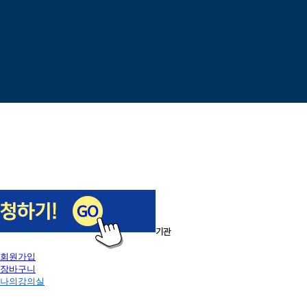
이전
다음
1
/
5
로그인
회원가입
장바구니
나의강의실