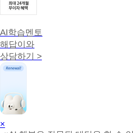
AI학습멘토
해답이와
상담하기 >
AI
×
학
습