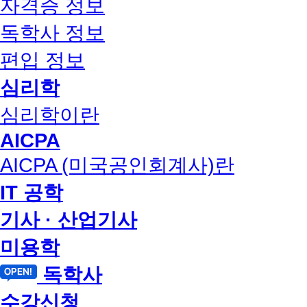
자격증 정보
독학사 정보
편입 정보
심리학
심리학이란
AICPA
AICPA (미국공인회계사)란
IT 공학
기사 · 산업기사
미용학
독학사
수강신청