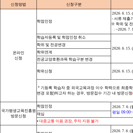
신청방법
신청구분
2026. 6. 15. 
-
서류 제출기
학점인정
※
학위 및 
: ~2026. 7.
학습자등록 및 학점인정 취소
학위 및 전공변경
2026. 6. 15. 
학위연계
온라인
신청
전공교양호환과목 학습구분 변경
학위신청
2026. 6. 15. 
* 기등록 학습자 중 외국교육과정 이수 학력으로 최종학
변경 포함)하고자 하는 경우, 방문접수 기간 내 방문신청
학점인정
2026. 7. 6. (
국가평생교육진흥원
평일 09:00~1
재심
방문신청
⦁
대중교통 이용 권장, 주차 지원 불가
2026. 7. 6. (