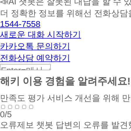
📣AI 챗봇은 잘못된 대답을 할 수 
멘
더 정확한 정보를 위해선 전화상담
토
해
1544-7558
커
BETA
새로운 대화 시작하기
카카오톡 문의하기
전화상담 예약하기
해키 이용 경험을 알려주세요!
만족도 평가
서비스 개선을 위해 
0
/5
오류제보
챗봇 답변의 오류를 발견