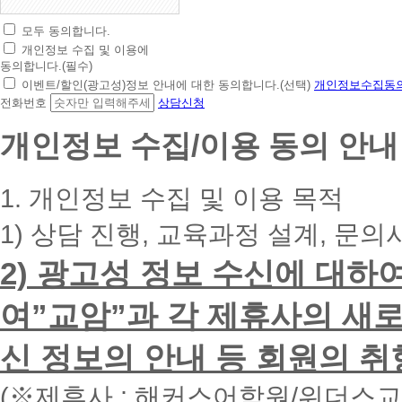
모두 동의합니다.
초
개인정보 수집 및 이용에
간
동의합니다.(필수)
편
이벤트/할인(광고성)정보 안내에 대한 동의합니다.(선택)
개인정보수집동의
상
전화번호
상담신청
담
신
개인정보 수집/이용 동의 안내
청
휴
대
1. 개인정보 수집 및 이용 목적
폰
번
1) 상담 진행, 교육과정 설계, 문의
호
를
2) 광고성 정보 수신에 대하
입
력
하
여”교암”과 각 제휴사의 새로
시
면
신 정보의 안내 등 회원의 취
빠
른
시
(※제휴사 : 해커스어학원/위더스
간