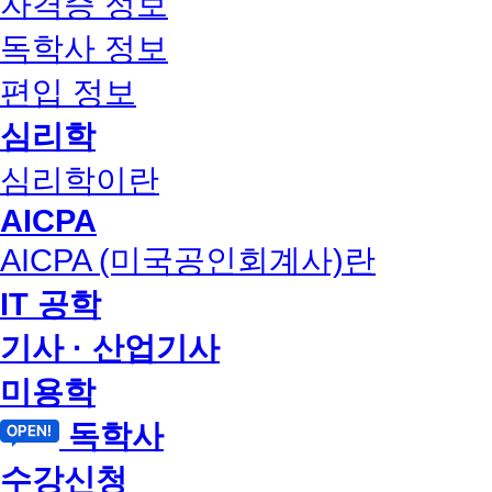
자격증 정보
독학사 정보
편입 정보
심리학
심리학이란
AICPA
AICPA (미국공인회계사)란
IT 공학
기사 · 산업기사
미용학
독학사
수강신청