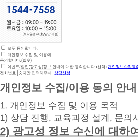
모두 동의합니다.
초
개인정보 수집 및 이용에
간
동의합니다.(필수)
편
이벤트/할인(광고성)정보 안내에 대한 동의합니다.(선택)
개인정보수집동의
상
전화번호
상담신청
담
신
개인정보 수집/이용 동의 안내
청
휴
대
1. 개인정보 수집 및 이용 목적
폰
번
1) 상담 진행, 교육과정 설계, 문의
호
를
2) 광고성 정보 수신에 대하
입
력