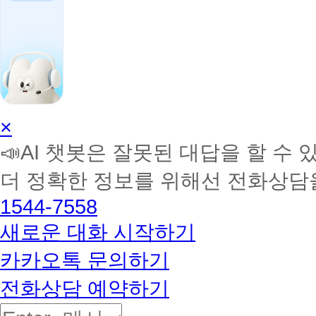
AI
×
학
📣AI 챗봇은 잘못된 대답을 할 수 
습
멘
더 정확한 정보를 위해선 전화상담
토
해
1544-7558
커
BETA
새로운 대화 시작하기
카카오톡 문의하기
전화상담 예약하기