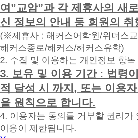
하
여”교암”과 각 제휴사의 새로
시
면
신 정보의 안내 등 회원의 취
빠
른
시
(※제휴사 : 해커스어학원/위더스
간
내
해커스종로/해커스/해커스유학)
에
전
2. 수집 및 이용하는 개인정보 항목
화
드
리
3. 보유 및 이용 기간 : 법
겠
습
적 달성 시 까지, 또는 이용
니
다.
을 원칙으로 합니다.
4. 이용자는 동의를 거부할 권리가
이용이 제한됩니다.