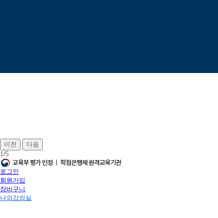
이전
다음
1
/
5
로그인
회원가입
장바구니
나의강의실