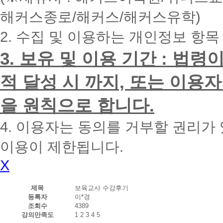
내
해커스종로/해커스/해커스유학)
에
전
2. 수집 및 이용하는 개인정보 항목
화
드
리
3. 보유 및 이용 기간 : 법
겠
습
적 달성 시 까지, 또는 이용
니
다.
을 원칙으로 합니다.
4. 이용자는 동의를 거부할 권리가
이용이 제한됩니다.
X
제목
보육교사 수강후기
등록자
이*경
조회수
4389
강의만족도
1
2
3
4
5