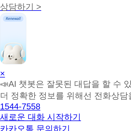
상담하기 >
AI
×
학
📣AI 챗봇은 잘못된 대답을 할 수 
습
멘
더 정확한 정보를 위해선 전화상담
토
해
1544-7558
커
BETA
새로운 대화 시작하기
카카오톡 문의하기