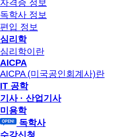
자격증 정보
독학사 정보
편입 정보
심리학
심리학이란
AICPA
AICPA (미국공인회계사)란
IT 공학
기사 · 산업기사
미용학
독학사
수강신청