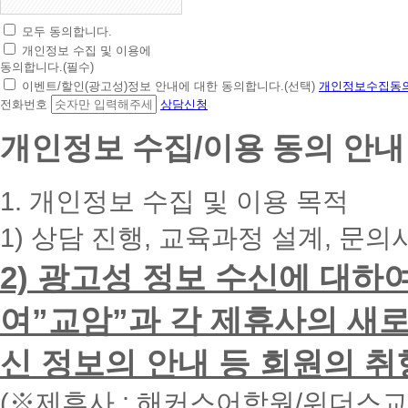
모두 동의합니다.
초
개인정보 수집 및 이용에
간
동의합니다.(필수)
편
이벤트/할인(광고성)정보 안내에 대한 동의합니다.(선택)
개인정보수집동의
상
전화번호
상담신청
담
신
개인정보 수집/이용 동의 안내
청
휴
대
1. 개인정보 수집 및 이용 목적
폰
번
1) 상담 진행, 교육과정 설계, 문의
호
를
2) 광고성 정보 수신에 대하
입
력
하
여”교암”과 각 제휴사의 새로
시
면
신 정보의 안내 등 회원의 취
빠
른
시
(※제휴사 : 해커스어학원/위더스
간