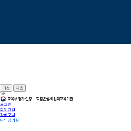
이전
다음
1
/
5
로그인
회원가입
장바구니
나의강의실