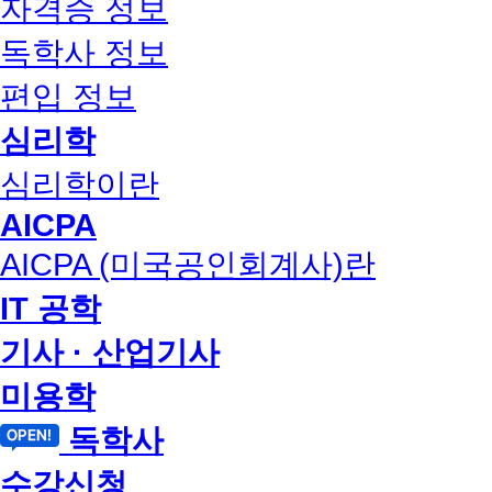
자격증 정보
독학사 정보
편입 정보
심리학
심리학이란
AICPA
AICPA (미국공인회계사)란
IT 공학
기사 · 산업기사
미용학
독학사
수강신청