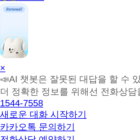
AI
×
학
📣AI 챗봇은 잘못된 대답을 할 수 
습
멘
더 정확한 정보를 위해선 전화상담
토
해
1544-7558
커
BETA
새로운 대화 시작하기
카카오톡 문의하기
전화상담 예약하기