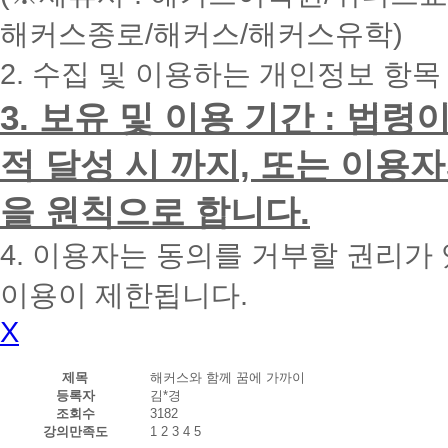
내
해커스종로/해커스/해커스유학)
에
전
2. 수집 및 이용하는 개인정보 항목
화
드
리
3. 보유 및 이용 기간 : 법
겠
습
적 달성 시 까지, 또는 이용
니
다.
을 원칙으로 합니다.
4. 이용자는 동의를 거부할 권리가
이용이 제한됩니다.
X
제목
해커스와 함께 꿈에 가까이
등록자
김*경
조회수
3182
강의만족도
1
2
3
4
5