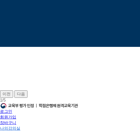
이전
다음
1
/
5
로그인
회원가입
장바구니
나의강의실