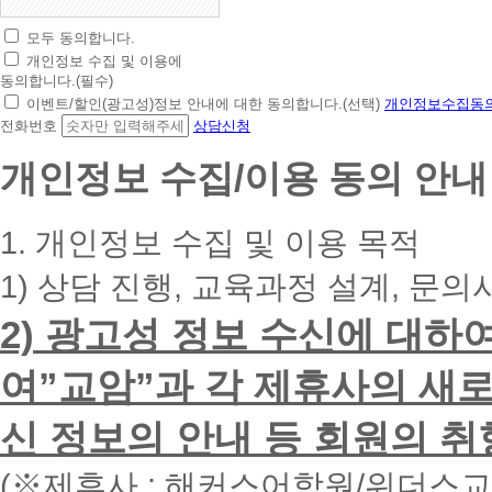
모두 동의합니다.
초
개인정보 수집 및 이용에
간
동의합니다.(필수)
편
이벤트/할인(광고성)정보 안내에 대한 동의합니다.(선택)
개인정보수집동의
상
전화번호
상담신청
담
신
개인정보 수집/이용 동의 안내
청
휴
대
1. 개인정보 수집 및 이용 목적
폰
번
1) 상담 진행, 교육과정 설계, 문의
호
를
2) 광고성 정보 수신에 대하
입
력
하
여”교암”과 각 제휴사의 새로
시
면
신 정보의 안내 등 회원의 취
빠
른
시
(※제휴사 : 해커스어학원/위더스
간