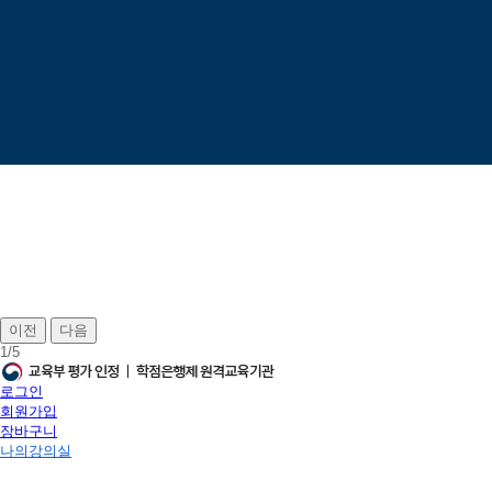
이전
다음
1
/
5
로그인
회원가입
장바구니
나의강의실