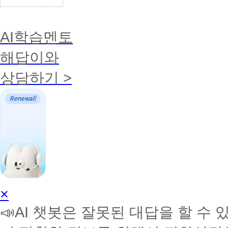
AI학습멘토
해답이와
상담하기 >
AI
×
학
📣AI 챗봇은 잘못된 대답을 할 수 
습
멘