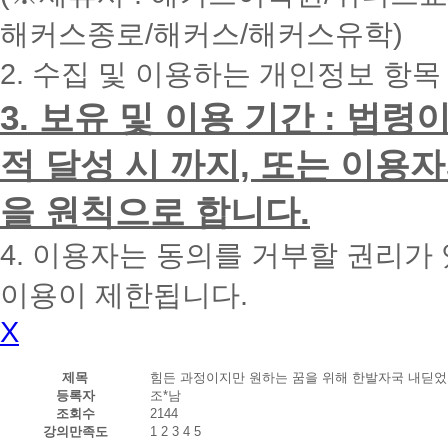
내
해커스종로/해커스/해커스유학)
에
전
2. 수집 및 이용하는 개인정보 항목
화
드
리
3. 보유 및 이용 기간 : 법
겠
습
적 달성 시 까지, 또는 이용
니
다.
을 원칙으로 합니다.
4. 이용자는 동의를 거부할 권리가
이용이 제한됩니다.
X
제목
힘든 과정이지만 원하는 꿈을 위해 한발자국 내딛었
등록자
조*남
조회수
2144
강의만족도
1
2
3
4
5