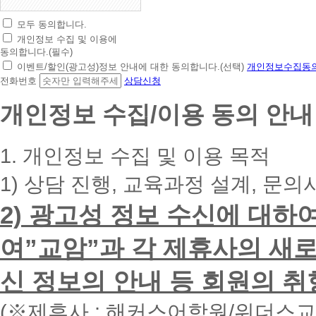
모두 동의합니다.
초
개인정보 수집 및 이용에
간
동의합니다.(필수)
편
이벤트/할인(광고성)정보 안내에 대한 동의합니다.(선택)
개인정보수집동의
상
전화번호
상담신청
담
신
개인정보 수집/이용 동의 안내
청
휴
대
1. 개인정보 수집 및 이용 목적
폰
번
1) 상담 진행, 교육과정 설계, 문의
호
를
2) 광고성 정보 수신에 대하
입
력
하
여”교암”과 각 제휴사의 새로
시
면
신 정보의 안내 등 회원의 취
빠
른
시
(※제휴사 : 해커스어학원/위더스
간