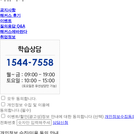
공지사항
해커스 후기
이벤트
질의응답 Q&A
해커스에바란다
취업정보
모두 동의합니다.
초
개인정보 수집 및 이용에
간
동의합니다.(필수)
편
이벤트/할인(광고성)정보 안내에 대한 동의합니다.(선택)
개인정보수집동의
상
전화번호
상담신청
담
신
개인정보 수집/이용 동의 안내