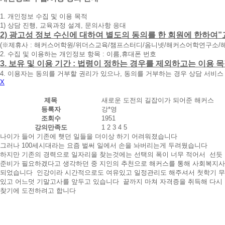
청
1. 개인정보 수집 및 이용 목적
휴
1) 상담 진행, 교육과정 설계, 문의사항 응대
대
2) 광고성 정보 수신에 대하여 별도의 동의를 한 회원에 한하여”
폰
(※제휴사 : 해커스어학원/위더스교육/챔프스터디/옴니넷/해커스어학연구소/
번
2. 수집 및 이용하는 개인정보 항목 : 이름,휴대폰 번호
호
3. 보유 및 이용 기간 : 법령이 정하는 경우를 제외하고는 이용
를
4. 이용자는 동의를 거부할 권리가 있으나, 동의를 거부하는 경우 상담 서비스
입
X
력
하
제목
새로운 도전의 길잡이가 되어준 해커스
시
등록자
강*영
면
조회수
1951
빠
강의만족도
1
2
3
4
5
른
나이가 들어 기존에 햇던 일들을 더이상 하기 어려워졌습니다
시
그러나 100세시대라는 요즘 벌써 일에서 손을 놔버리는게 두려웠습니다
간
하지만 기존의 경력으로 일자리을 찾는것에는 선택의 폭이 너무 적어서 선듯
내
준비가 필요하겠다고 생각하던 중 지인의 추천으로 해커스를 통해 사회복지
에
되었습니다 인강이라 시간적으로도 여유있고 일정관리도 해주셔서 첫학기 
전
있고 어느덧 기말고사를 앞두고 있습니다 끝까지 마쳐 자격증을 취득해 다시
화
찾기에 도전하려고 합니다
드
리
겠
습