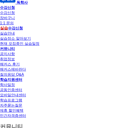
독학사
수강신청
수강신청
장바구니
1:1 문의
실습
수강신청
실습안내
실습장소 알아보기
현재 모집중인 실습일정
커뮤니티
공지사항
취업정보
해커스 후기
해커스에바란다
질의응답 Q&A
학습지원센터
학사일정
공동인증센터
모바일안내센터
학습프로그램
자주묻는질문
제휴 할인혜택
민간자격증센터
커뮤니티