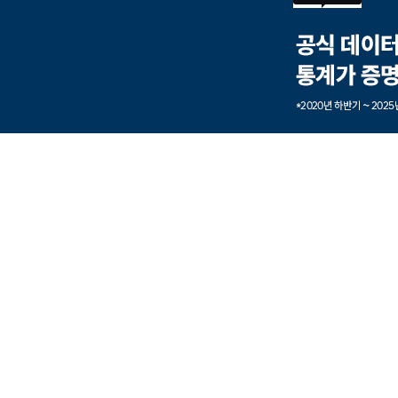
본문내용 바로가기
풋터 바로가기