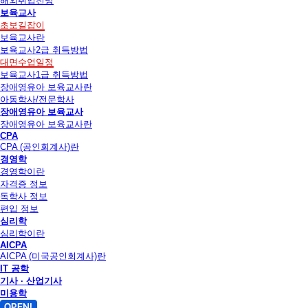
해외취업전망
보육교사
초보길잡이
보육교사란
보육교사2급 취득방법
대면수업일정
보육교사1급 취득방법
장애영유아 보육교사란
아동학사/전문학사
장애영유아 보육교사
장애영유아 보육교사란
CPA
CPA (공인회계사)란
경영학
경영학이란
자격증 정보
독학사 정보
편입 정보
심리학
심리학이란
AICPA
AICPA (미국공인회계사)란
IT 공학
기사 · 산업기사
미용학