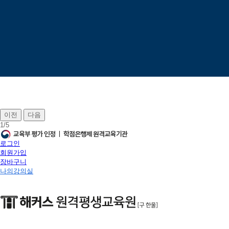
이전
다음
1
/
5
로그인
회원가입
장바구니
나의강의실