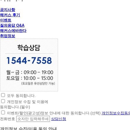
공지사항
해커스 후기
이벤트
질의응답 Q&A
해커스에바란다
취업정보
모두 동의합니다.
초
개인정보 수집 및 이용에
간
동의합니다.(필수)
편
이벤트/할인(광고성)정보 안내에 대한 동의합니다.(선택)
개인정보수집동의
상
전화번호
상담신청
담
신
개인정보 수집/이용 동의 안내