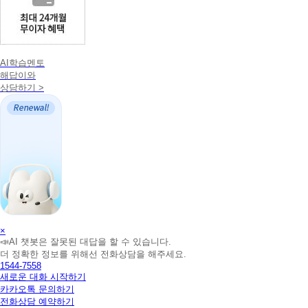
AI학습멘토
해답이와
상담하기 >
AI
×
📣AI 챗봇은 잘못된 대답을 할 수 있습니다.
학
더 정확한 정보를 위해선 전화상담을 해주세요.
습
1544-7558
멘
새로운 대화 시작하기
토
카카오톡 문의하기
해
전화상담 예약하기