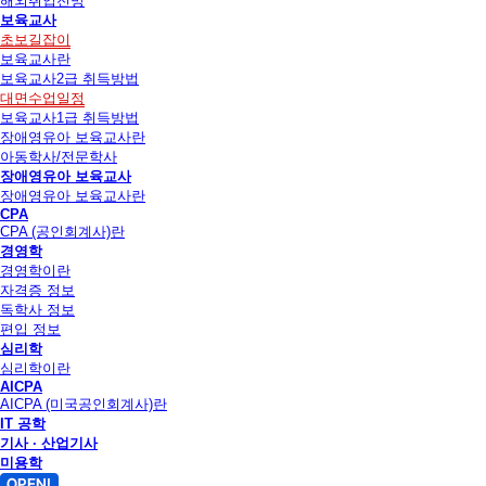
해외취업전망
보육교사
초보길잡이
보육교사란
보육교사2급 취득방법
대면수업일정
보육교사1급 취득방법
장애영유아 보육교사란
아동학사/전문학사
장애영유아 보육교사
장애영유아 보육교사란
CPA
CPA (공인회계사)란
경영학
경영학이란
자격증 정보
독학사 정보
편입 정보
심리학
심리학이란
AICPA
AICPA (미국공인회계사)란
IT 공학
기사 · 산업기사
미용학