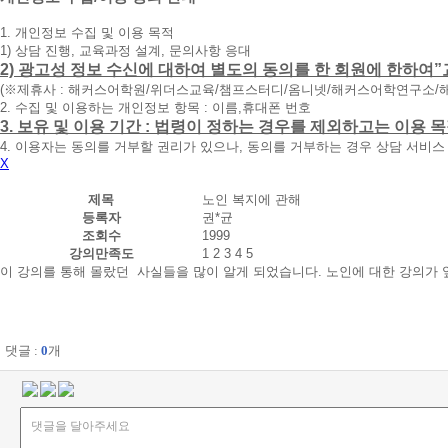
청
1. 개인정보 수집 및 이용 목적
휴
1) 상담 진행, 교육과정 설계, 문의사항 응대
대
2) 광고성 정보 수신에 대하여 별도의 동의를 한 회원에 한하여”
폰
(※제휴사 : 해커스어학원/위더스교육/챔프스터디/옴니넷/해커스어학연구소/
번
2. 수집 및 이용하는 개인정보 항목 : 이름,휴대폰 번호
호
3. 보유 및 이용 기간 : 법령이 정하는 경우를 제외하고는 이용
를
4. 이용자는 동의를 거부할 권리가 있으나, 동의를 거부하는 경우 상담 서비스
입
X
력
하
제목
노인 복지에 관해
시
등록자
권*균
면
조회수
1999
빠
강의만족도
1
2
3
4
5
른
이 강의를 통해 몰랐던 사실들을 많이 알게 되었습니다. 노인에 대한 강의가
시
간
내
에
전
댓글 :
0
개
화
드
리
겠
습