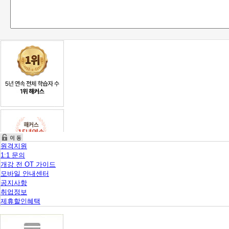
니
다.
원격지원
1:1 문의
개강 전 OT 가이드
모바일 안내센터
공지사항
취업정보
제휴할인혜택