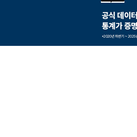
본문내용 바로가기
풋터 바로가기