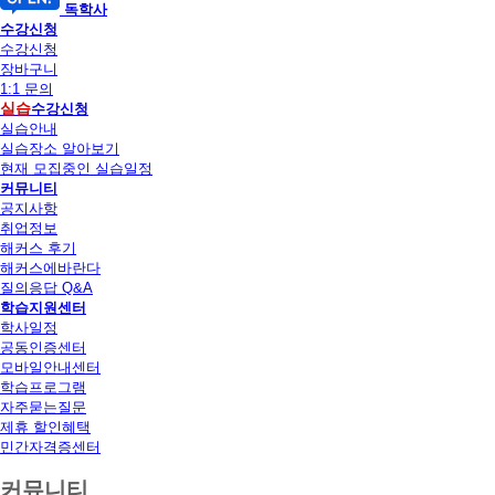
독학사
수강신청
수강신청
장바구니
1:1 문의
실습
수강신청
실습안내
실습장소 알아보기
현재 모집중인 실습일정
커뮤니티
공지사항
취업정보
해커스 후기
해커스에바란다
질의응답 Q&A
학습지원센터
학사일정
공동인증센터
모바일안내센터
학습프로그램
자주묻는질문
제휴 할인혜택
민간자격증센터
커뮤니티