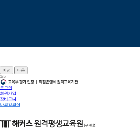
이전
다음
1
/
5
로그인
회원가입
장바구니
나의강의실