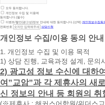
모두 동의합니다.
초
개인정보 수집 및 이용에
간
동의합니다.(필수)
편
이벤트/할인(광고성)정보 안내에 대한 동의합니다.(선택)
개인정보수집동의
상
전화번호
상담신청
담
신
개인정보 수집/이용 동의 안내
청
휴
대
1. 개인정보 수집 및 이용 목적
폰
번
1) 상담 진행, 교육과정 설계, 문의
호
를
2) 광고성 정보 수신에 대하
입
력
하
여”교암”과 각 제휴사의 새로
시
면
신 정보의 안내 등 회원의 취
빠
른
시
(※제휴사 : 해커스어학원/위더스
간