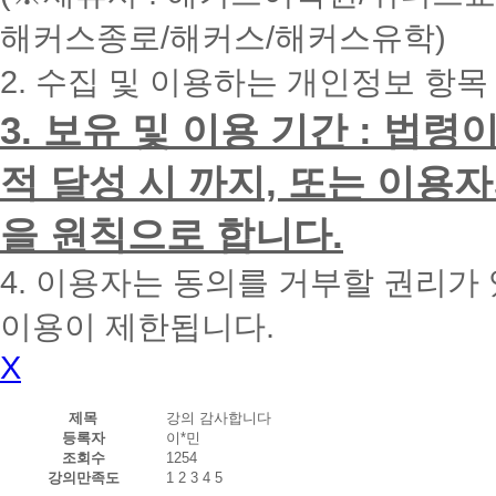
내
해커스종로/해커스/해커스유학)
에
전
2. 수집 및 이용하는 개인정보 항목
화
드
리
3. 보유 및 이용 기간 : 법
겠
습
적 달성 시 까지, 또는 이용
니
다.
을 원칙으로 합니다.
4. 이용자는 동의를 거부할 권리가
이용이 제한됩니다.
X
제목
강의 감사합니다
등록자
이*민
조회수
1254
강의만족도
1
2
3
4
5