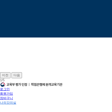
이전
다음
1
/
5
로그인
회원가입
장바구니
나의강의실