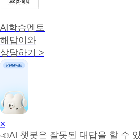
AI학습멘토
해답이와
상담하기 >
AI
×
학
📣AI 챗봇은 잘못된 대답을 할 수 
습
멘