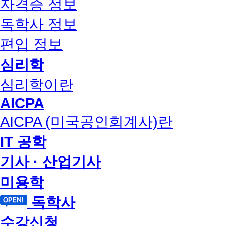
자격증 정보
독학사 정보
편입 정보
심리학
심리학이란
AICPA
AICPA (미국공인회계사)란
IT 공학
기사 · 산업기사
미용학
독학사
수강신청