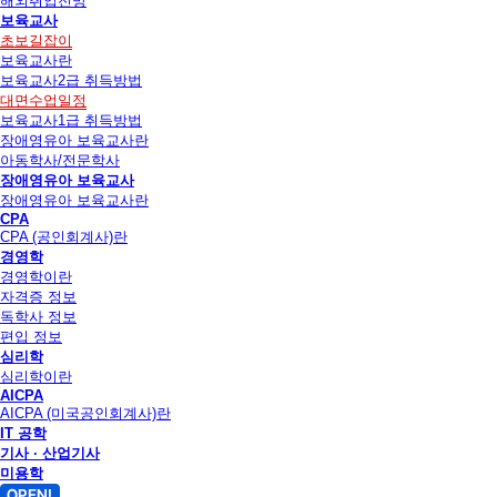
해외취업전망
보육교사
초보길잡이
보육교사란
보육교사2급 취득방법
대면수업일정
보육교사1급 취득방법
장애영유아 보육교사란
아동학사/전문학사
장애영유아 보육교사
장애영유아 보육교사란
CPA
CPA (공인회계사)란
경영학
경영학이란
자격증 정보
독학사 정보
편입 정보
심리학
심리학이란
AICPA
AICPA (미국공인회계사)란
IT 공학
기사 · 산업기사
미용학