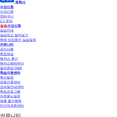
독학사
수강신청
수강신청
장바구니
1:1 문의
실습
수강신청
실습안내
실습장소 알아보기
현재 모집중인 실습일정
커뮤니티
공지사항
취업정보
해커스 후기
해커스에바란다
질의응답 Q&A
학습지원센터
학사일정
공동인증센터
모바일안내센터
학습프로그램
자주묻는질문
제휴 할인혜택
민간자격증센터
커뮤니티