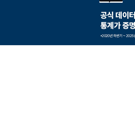
본문내용 바로가기
풋터 바로가기