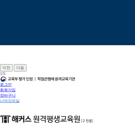
이전
다음
1
/
5
로그인
회원가입
장바구니
나의강의실