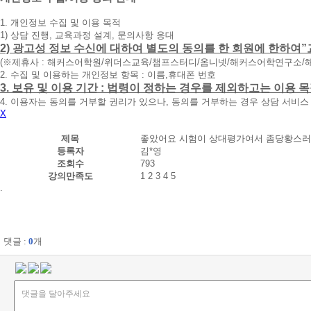
청
1. 개인정보 수집 및 이용 목적
휴
1) 상담 진행, 교육과정 설계, 문의사항 응대
대
2) 광고성 정보 수신에 대하여 별도의 동의를 한 회원에 한하여”
폰
(※제휴사 : 해커스어학원/위더스교육/챔프스터디/옴니넷/해커스어학연구소/
번
2. 수집 및 이용하는 개인정보 항목 : 이름,휴대폰 번호
호
3. 보유 및 이용 기간 : 법령이 정하는 경우를 제외하고는 이용
를
4. 이용자는 동의를 거부할 권리가 있으나, 동의를 거부하는 경우 상담 서비스
입
X
력
하
제목
좋았어요 시험이 상대평가여서 좀당황스
시
등록자
김*영
면
조회수
793
빠
강의만족도
1
2
3
4
5
른
.
시
간
내
에
전
댓글 :
0
개
화
드
리
겠
습