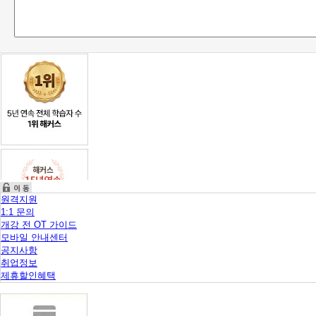
니
다.
원격지원
1:1 문의
개강 전 OT 가이드
모바일 안내센터
공지사항
취업정보
제휴할인혜택