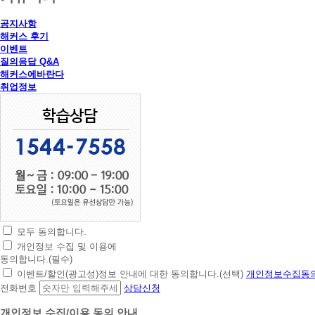
공지사항
해커스 후기
이벤트
질의응답 Q&A
해커스에바란다
취업정보
모두 동의합니다.
초
개인정보 수집 및 이용에
간
동의합니다.(필수)
편
이벤트/할인(광고성)정보 안내에 대한 동의합니다.(선택)
개인정보수집동의
상
전화번호
상담신청
담
신
개인정보 수집/이용 동의 안내