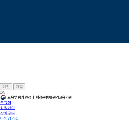
이전
다음
1
/
5
로그인
회원가입
장바구니
나의강의실