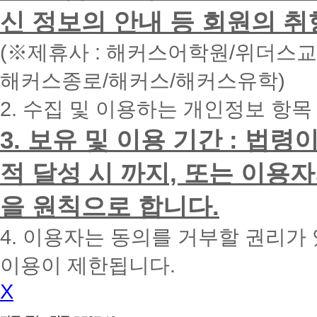
면
신 정보의 안내 등 회원의 취
빠
른
시
(※제휴사 : 해커스어학원/위더스
간
내
해커스종로/해커스/해커스유학)
에
전
2. 수집 및 이용하는 개인정보 항목
화
드
리
3. 보유 및 이용 기간 : 법
겠
습
적 달성 시 까지, 또는 이용
니
다.
을 원칙으로 합니다.
4. 이용자는 동의를 거부할 권리가
이용이 제한됩니다.
X