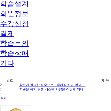
학습설계
회원정보
수강신청
결제
학습문의
학습장애
기타
학
번호
제 목
습
2
학습에 필요한 필수프로그램에 대하여 알고 …
설
1
학습을 하기 위한 시스템 사양은 어떻게 되나…
계
자
목록
주
묻