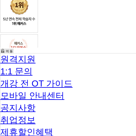
는
질
문
원격지원
1:1 문의
개강 전 OT 가이드
모바일 안내센터
공지사항
취업정보
제휴할인혜택