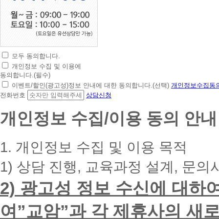
모두 동의합니다.
초
개인정보 수집 및 이용에
간
동의합니다.(필수)
편
이벤트/할인(광고성)정보 안내에 대한 동의합니다.(선택)
개인정보수집동의
상
전화번호
상담신청
담
신
개인정보 수집/이용 동의 안내
청
휴
대
1. 개인정보 수집 및 이용 목적
폰
번
1) 상담 진행, 교육과정 설계, 문의
호
를
2) 광고성 정보 수신에 대하
입
력
하
여”교암”과 각 제휴사의 새로
시