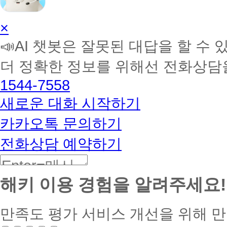
AI
×
학
📣AI 챗봇은 잘못된 대답을 할 수 
습
멘
더 정확한 정보를 위해선 전화상담
토
해
1544-7558
커
BETA
새로운 대화 시작하기
카카오톡 문의하기
전화상담 예약하기
해키 이용 경험을 알려주세요!
만족도 평가
서비스 개선을 위해 