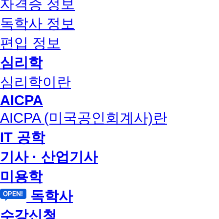
자격증 정보
독학사 정보
편입 정보
심리학
심리학이란
AICPA
AICPA (미국공인회계사)란
IT 공학
기사 · 산업기사
미용학
독학사
수강신청