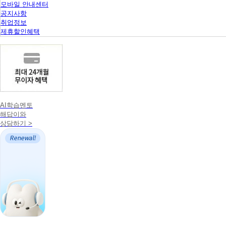
모바일 안내센터
공지사항
취업정보
제휴할인혜택
AI학습멘토
해답이와
상담하기 >