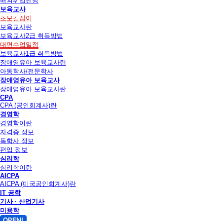
해외취업전망
보육교사
초보길잡이
보육교사란
보육교사2급 취득방법
대면수업일정
보육교사1급 취득방법
장애영유아 보육교사란
아동학사/전문학사
장애영유아 보육교사
장애영유아 보육교사란
CPA
CPA (공인회계사)란
경영학
경영학이란
자격증 정보
독학사 정보
편입 정보
심리학
심리학이란
AICPA
AICPA (미국공인회계사)란
IT 공학
기사 · 산업기사
미용학