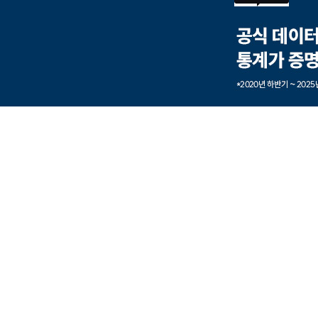
본문내용 바로가기
풋터 바로가기