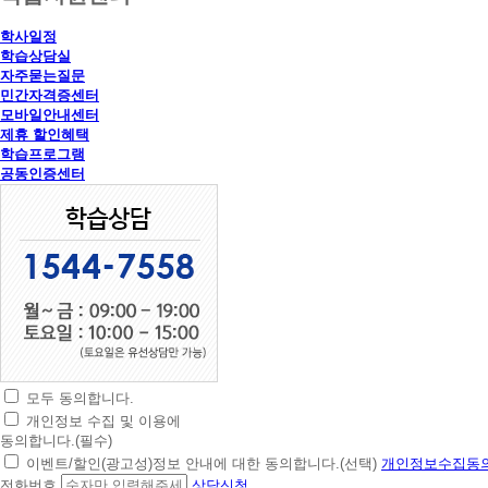
학사일정
학습상담실
자주묻는질문
민간자격증센터
모바일안내센터
제휴 할인혜택
학습프로그램
공동인증센터
모두 동의합니다.
초
개인정보 수집 및 이용에
간
동의합니다.(필수)
편
이벤트/할인(광고성)정보 안내에 대한 동의합니다.(선택)
개인정보수집동의
상
전화번호
상담신청