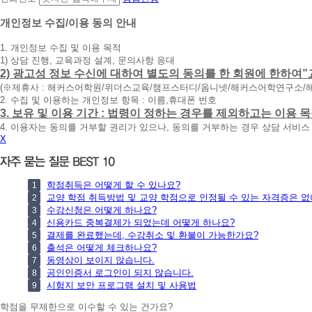
담
신
개인정보 수집/이용 동의 안내
청
1. 개인정보 수집 및 이용 목적
휴
1) 상담 진행, 교육과정 설계, 문의사항 응대
대
2) 광고성 정보 수신에 대하여 별도의 동의를 한 회원에 한하여”
폰
(※제휴사 : 해커스어학원/위더스교육/챔프스터디/옴니넷/해커스어학연구소/
번
2. 수집 및 이용하는 개인정보 항목 : 이름,휴대폰 번호
호
3. 보유 및 이용 기간 : 법령이 정하는 경우를 제외하고는 이용
를
4. 이용자는 동의를 거부할 권리가 있으나, 동의를 거부하는 경우 상담 서비스
입
X
력
하
시
면
학점취득은 어떻게 할 수 있나요?
1
빠
교양 학점 취득방법 및 교양 학점으로 인정될 수 있는 자격증은 없
2
른
수강신청은 어떻게 하나요?
3
시
신용카드 중복결제가 되었는데 어떻게 하나요?
4
간
결제를 완료했는데, 수강취소 및 환불이 가능한가요?
5
내
출석은 어떻게 체크하나요?
6
에
동영상이 보이지 않습니다.
7
전
공인인증서 로그인이 되지 않습니다.
8
화
시험지 보안 프로그램 설치 및 사용법
9
드
리
학점을 무제한으로 이수할 수 있는 건가요?