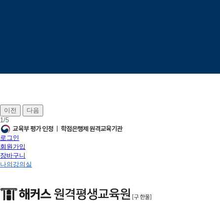
이전
다음
1
/
5
로그인
회원가입
장바구니
나의강의실