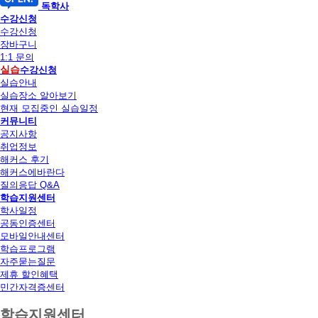
독학사
수강신청
수강신청
장바구니
1:1 문의
실습
수강신청
실습안내
실습장소 알아보기
현재 모집중인 실습일정
커뮤니티
공지사항
취업정보
해커스 후기
해커스에바란다
질의응답 Q&A
학습지원센터
학사일정
공동인증센터
모바일안내센터
학습프로그램
자주묻는질문
제휴 할인혜택
민간자격증센터
학습지원센터