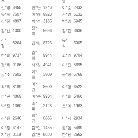
우
영
신*영
8455
안*난
1240
이*순
2432
유*숙
7507
이*래
9923
서*영
6132
김*찬
4897
박*정
3185
박*영
6945
장*
김*선
1000
5686
김*린
3636
희
김*
유*
8264
김*련
8723
5905
경
석
김*
한*희
9737
9944
고*리
9704
화
정*희
0186
서*경
4941
이*진
5695
이*
김*주
7502
3909
공*하
6769
희
이*
최*희
8189
8600
이*영
6522
란
피*곤
4869
이*순
9934
이*희
5460
조*
박*정
1360
2123
조*이
1963
의
최*
김*원
2646
0886
이*지
2934
규
이*정
4147
김*민
1485
원*임
5499
지*원
3119
김*훈
9680
한*진
2662