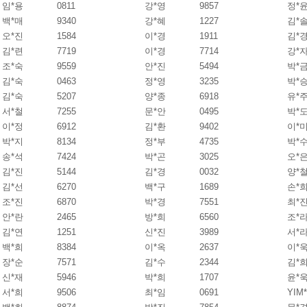
임*용
0811
강*영
9857
정*
백*매
9340
강*혜
1227
김*
오*진
1584
이*경
1911
김*
김*련
7719
이*경
7714
강*
조*숙
9559
안*진
5494
박*
김*숙
0463
정*영
3235
박*
김*숙
5207
양*종
6918
유*
서*철
7255
문*안
0495
박*
이*정
6912
김*환
9402
이*
박*지
8134
정*부
4735
박*
송*석
7424
박*곤
3025
오*
김*진
5144
김*경
0032
양*
김*선
6270
백*구
1689
손*
조*진
6870
박*경
7551
최*
안*란
2465
방*희
6560
조*
김*연
1251
신*진
3989
서*
백*희
8384
이*옥
2637
이*
장*순
7571
김*수
2344
김*
신*재
5946
박*희
1707
윤*
서*희
9506
최*임
0691
YIM