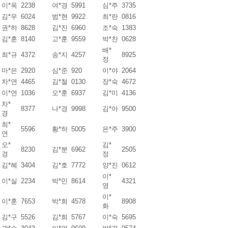
이*옥
2238
여*경
5991
심*주
3735
김*우
6024
범*현
9922
최*란
0816
권*하
8628
김*진
6960
조*숙
1383
김*훈
8140
고*훈
9559
박*찬
0628
배*
최*규
4372
송*지
4257
8925
정
마*은
2920
심*준
920
이*야
2064
차*연
4465
김*철
0130
장*숙
4672
이*연
1036
오*훈
6937
김*미
4136
차*
8377
나*경
9998
김*아
9500
경
최*
5596
황*하
5005
은*주
3900
연
오*
김*
8230
김*분
6962
2505
경
정
김*혜
3404
김*호
7772
양*진
0612
이*
이*실
2234
박*민
8614
4321
영
이*
이*훈
7653
박*희
4578
8908
화
김*구
5526
김*희
5767
이*숙
5695