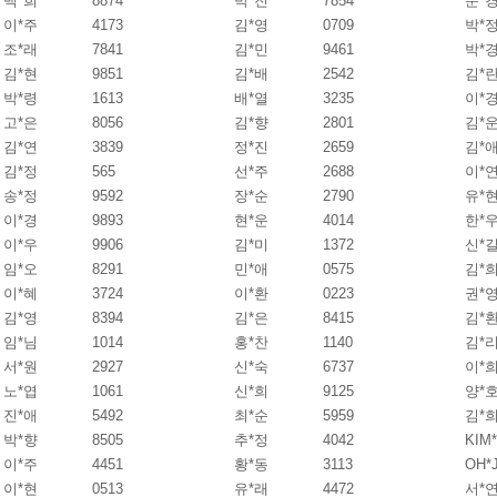
백*희
8874
박*진
7854
문*
이*주
4173
김*영
0709
박*
조*래
7841
김*민
9461
박*
김*현
9851
김*배
2542
김*
박*령
1613
배*열
3235
이*
고*은
8056
김*향
2801
김*
김*연
3839
정*진
2659
김*
김*정
565
선*주
2688
이*
송*정
9592
장*순
2790
유*
이*경
9893
현*운
4014
한*
이*우
9906
김*미
1372
신*
임*오
8291
민*애
0575
김*
이*혜
3724
이*환
0223
권*
김*영
8394
김*은
8415
김*
임*님
1014
홍*찬
1140
김*
서*원
2927
신*숙
6737
이*
노*엽
1061
신*희
9125
양*
진*애
5492
최*순
5959
김*
박*향
8505
추*정
4042
KIM
이*주
4451
황*동
3113
OH*
이*현
0513
유*래
4472
서*