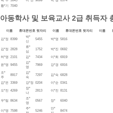
곽*수
3043
이*연
9699
박*경
0574
황*기
7040
아동학사 및 보육교사 2급 취득자
이름
휴대폰번호 뒷자리
이름
휴대폰번호 뒷자리
이름
박*
김*정
8399
5455
박*영
5816
신
류*
김*정
2828
1752
박*진
0692
심
허*영
2101
김*
7434
이*희
6919
김*
윤*영
9455
7969
강*경
6916
영
조*
김*
8917
7297
김*숙
6828
주
숙
김*은
3369
강*정
0204
이*순
0341
장*
오*진
4269
2813
이*진
8131
나
조*
우*림
8634
0567
장*
6040
영
주*
안*
이*영
7598
5246
8474
정
지