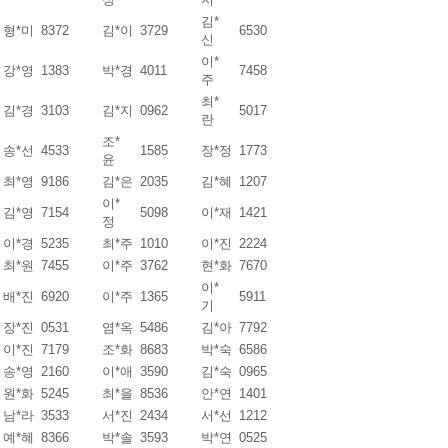
김*
형*미
8372
김*이
3729
6530
신
이*
강*영
1383
박*경
4011
7458
주
최*
김*경
3103
김*지
0962
5017
란
조*
송*선
4533
1585
장*정
1773
윤
최*영
9186
김*은
2035
김*혜
1207
이*
김*영
7154
5098
이*재
1421
정
이*경
5235
최*주
1010
이*진
2224
최*원
7455
이*주
3762
현*화
7670
이*
배*진
6920
이*주
1365
5911
기
장*진
0531
염*옥
5486
김*아
7792
이*진
7179
조*화
8683
박*숙
6586
송*영
2160
이*애
3590
김*숙
0965
원*화
5245
최*을
8536
안*연
1401
남*라
3533
서*진
2434
서*선
1212
예*혜
8366
박*솔
3593
박*연
0525