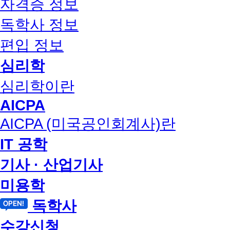
자격증 정보
독학사 정보
편입 정보
심리학
심리학이란
AICPA
AICPA (미국공인회계사)란
IT 공학
기사 · 산업기사
미용학
독학사
수강신청