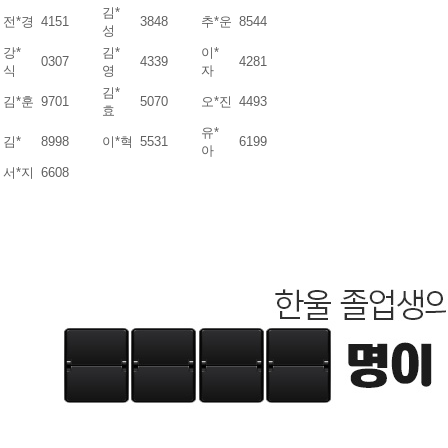
김*
전*경
4151
3848
추*운
8544
성
강*
김*
이*
0307
4339
4281
식
영
자
김*
김*훈
9701
5070
오*진
4493
효
유*
김*
8998
이*혁
5531
6199
아
서*지
6608