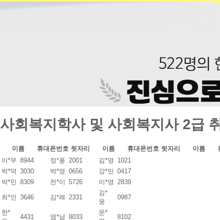
사회복지학사 및 사회복지사 2급 
이름
휴대폰번호 뒷자리
이름
휴대폰번호 뒷자리
이름
이*무
8944
정*풍
2001
김*영
1021
박*덕
3030
박*영
0656
강*민
0417
박*민
8309
전*이
5726
이*영
2839
김*
최*인
3646
김*례
2331
0987
웅
한*
문*
4431
염*남
8033
8102