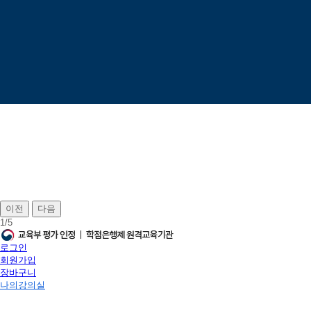
이전
다음
1
/
5
로그인
회원가입
장바구니
나의강의실