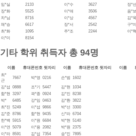
임*실
2133
이*수
3627
정*
장*화
5525
이*애
3506
음*
차*님
8716
이*상
4567
김*
채*승
6617
장*서
2542
구*
최*화
1095
주*조
2244
이*
이*미
8154
기타 학위 취득자
총 94명
이름
휴대폰번호 뒷자리
이름
휴대폰번호 뒷자리
이름
최*
7667
박*영
0216
손*범
1602
근
김*섭
0888
조*기
5447
김*현
1034
함*현
3297
곽*종
0924
김*진
8238
박*
6485
강*임
0463
김*환
3822
최*진
5249
이*섭
9866
박*선
3300
김*준
8786
함*현
9435
신*라
6704
한*백
5915
이*원
6684
박*현
5140
이*연
5079
이*용
2082
박*원
2375
이*라
8591
김*섭
7354
송*진
7895