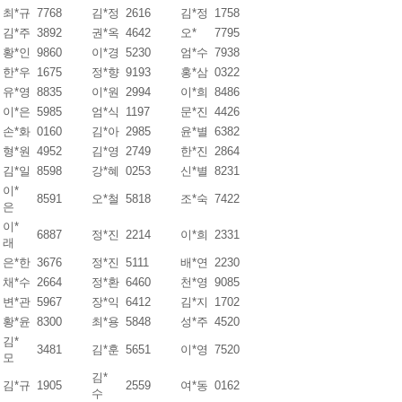
최*규
7768
김*정
2616
김*정
1758
김*주
3892
권*옥
4642
오*
7795
황*인
9860
이*경
5230
엄*수
7938
한*우
1675
정*향
9193
홍*삼
0322
유*영
8835
이*원
2994
이*희
8486
이*은
5985
엄*식
1197
문*진
4426
손*화
0160
김*아
2985
윤*별
6382
형*원
4952
김*영
2749
한*진
2864
김*일
8598
강*혜
0253
신*별
8231
이*
8591
오*철
5818
조*숙
7422
은
이*
6887
정*진
2214
이*희
2331
래
은*한
3676
정*진
5111
배*연
2230
채*수
2664
정*환
6460
천*영
9085
변*관
5967
장*익
6412
김*지
1702
황*윤
8300
최*용
5848
성*주
4520
김*
3481
김*훈
5651
이*영
7520
모
김*
김*규
1905
2559
여*동
0162
수