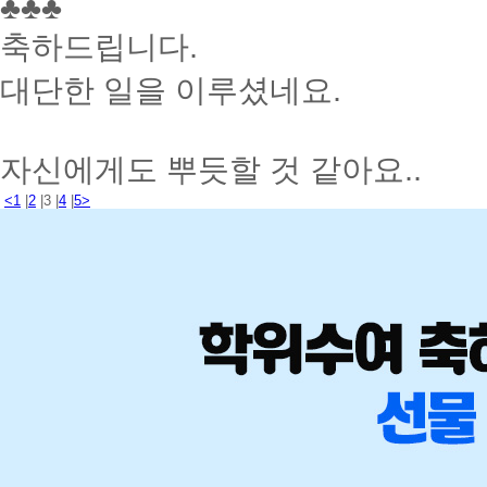
♣♣♣
축하드립니다.
대단한 일을 이루셨네요.
자신에게도 뿌듯할 것 같아요..
<
1
|
2
|
3
|
4
|
5
>