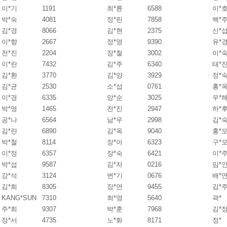
이*기
1191
최*륜
6588
이*
박*숙
4081
정*린
7858
백*
김*경
8066
김*현
2375
신*
이*향
2667
정*영
9390
유*
전*진
2204
장*철
3002
이*
이*란
7432
김*주
6340
태*
김*환
3770
김*양
3929
정*
김*균
2530
소*섭
0761
홍*
이*경
6335
앙*순
3025
우*
박*영
1465
전*진
2947
하*
공*나
6564
남*우
2998
김*
김*란
6890
김*옥
9040
홍*
박*철
8114
장*아
6323
구*
이*정
6357
장*숙
6421
이*
박*섭
9587
김*자
0216
임*
강*석
3124
변*기
0676
배*
김*희
8305
장*연
9455
김*
KANG*SUN
7310
최*영
5640
곽*
주*희
9307
박*훈
7968
김*
정*서
4735
노*화
8171
정*