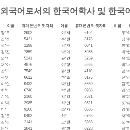
외국어로서의 한국어학사 및 한국
이름
휴대폰번호 뒷자리
이름
휴대폰번호 뒷자리
이름
장*호
2902
이*서
6104
두*
조*정
5421
주*원
8178
장*
곽*은
1299
김*자
0041
한*
김*진
7859
박*아
3936
박*
오*지
5241
유*건
5259
육*
채*아
4876
이*형
5866
박*
강*구
7549
유*원
4110
김*
곽*기
6612
한*슬
8175
신*
이*연
9432
박*선
5660
김*
최*이
6746
박*일
0938
김*
손*섭
2160
김*강
2921
정*
이*재
2985
최*연
0821
도*
이*
9260
조*자
0605
김*
김*은
0492
허*
0765
서*
김*경
2141
오*원
5983
노*
문*건
2841
곽*현
0228
장*