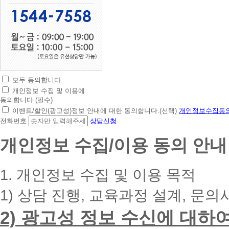
모두 동의합니다.
초
개인정보 수집 및 이용에
간
동의합니다.(필수)
편
이벤트/할인(광고성)정보 안내에 대한 동의합니다.(선택)
개인정보수집동의
상
전화번호
상담신청
담
신
개인정보 수집/이용 동의 안내
청
휴
대
1. 개인정보 수집 및 이용 목적
폰
번
1) 상담 진행, 교육과정 설계, 문의
호
를
2) 광고성 정보 수신에 대하
입
력