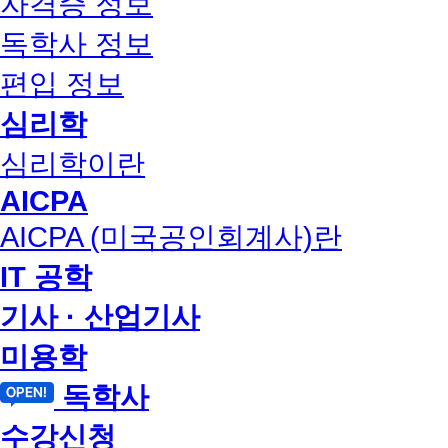
자격증 정보
독학사 정보
편입 정보
심리학
심리학이란
AICPA
AICPA (미국공인회계사)란
IT 공학
기사 · 산업기사
미용학
독학사
수강신청