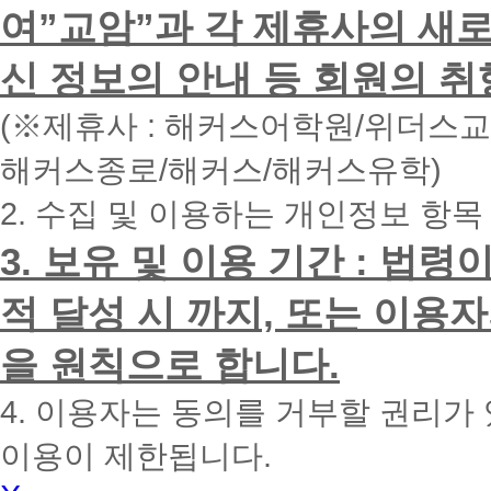
하
여”교암”과 각 제휴사의 새로
시
면
신 정보의 안내 등 회원의 취
빠
른
시
(※제휴사 : 해커스어학원/위더스
간
내
해커스종로/해커스/해커스유학)
에
전
2. 수집 및 이용하는 개인정보 항목
화
드
리
3. 보유 및 이용 기간 : 법
겠
습
적 달성 시 까지, 또는 이용
니
다.
을 원칙으로 합니다.
4. 이용자는 동의를 거부할 권리가
이용이 제한됩니다.