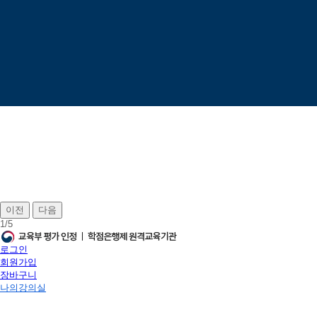
이전
다음
1
/
5
로그인
회원가입
장바구니
나의강의실