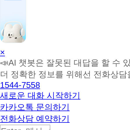
AI
×
학
📣AI 챗봇은 잘못된 대답을 할 수 
습
멘
더 정확한 정보를 위해선 전화상담
토
해
1544-7558
커
BETA
새로운 대화 시작하기
카카오톡 문의하기
전화상담 예약하기