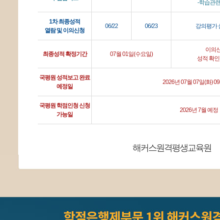
-학습관련 
1차 최종성적
06/22
06/23
강의평가 
열람 및 이의신청
이의신
최종성적 확정기간
07월 01일(수요일)
성적 확인
국평원 성적보고 완료
2026년 07월 07일(화) 
예정일
국평원 학점인청 신청
2026년 7월 예정
가능일
해커스원격평생교육원