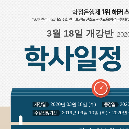
3월 18일 개강반
202
개
종
2020년 03월 18일 (수)
202
강
강
수
2019년 09월 10일 (화) ~ 2020년
일
일
강
신