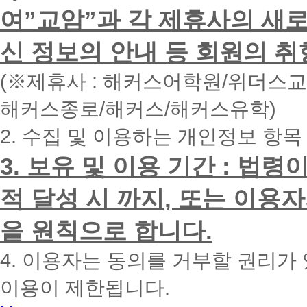
하
여”교암”과 각 제휴사의 새로
시
면
신 정보의 안내 등 회원의 취
빠
른
시
(※제휴사 : 해커스어학원/위더스
간
내
해커스종로/해커스/해커스유학)
에
전
2. 수집 및 이용하는 개인정보 항목
화
드
리
3. 보유 및 이용 기간 : 법
겠
습
적 달성 시 까지, 또는 이용
니
다.
을 원칙으로 합니다.
4. 이용자는 동의를 거부할 권리가
이용이 제한됩니다.