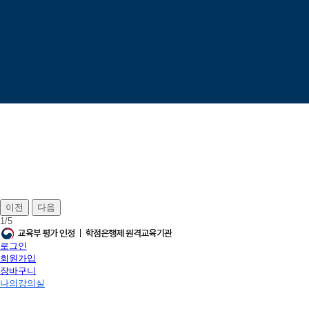
이전
다음
1
/
5
로그인
회원가입
장바구니
나의강의실