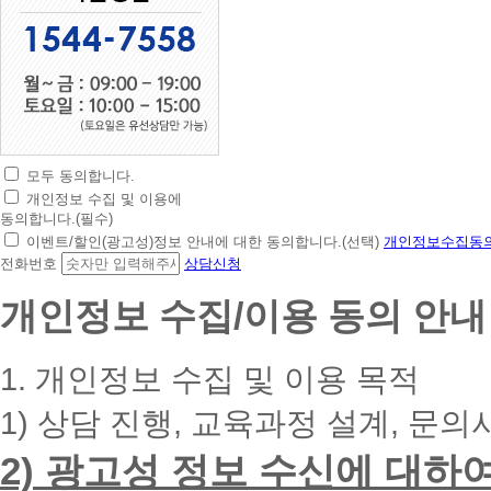
모두 동의합니다.
초
개인정보 수집 및 이용에
간
동의합니다.(필수)
편
이벤트/할인(광고성)정보 안내에 대한 동의합니다.(선택)
개인정보수집동의
상
전화번호
상담신청
담
신
개인정보 수집/이용 동의 안내
청
휴
대
1. 개인정보 수집 및 이용 목적
폰
번
1) 상담 진행, 교육과정 설계, 문의
호
를
2) 광고성 정보 수신에 대하
입
력