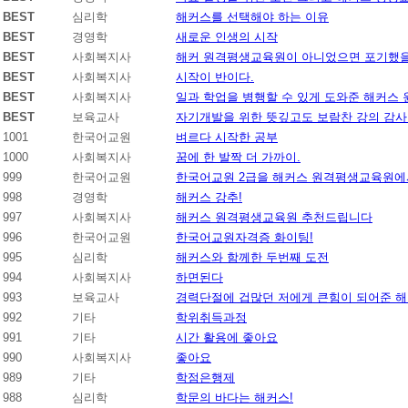
BEST
심리학
해커스를 선택해야 하는 이유
BEST
경영학
새로운 인생의 시작
BEST
사회복지사
해커 원격평생교육원이 아니었으면 포기했을
BEST
사회복지사
시작이 반이다.
BEST
사회복지사
일과 학업을 병행할 수 있게 도와준 해커스
BEST
보육교사
자기개발을 위한 뜻깊고도 보람찬 강의 감사
1001
한국어교원
벼르다 시작한 공부
1000
사회복지사
꿈에 한 발짝 더 가까이.
999
한국어교원
한국어교원 2급을 해커스 원격평생교육원에서
998
경영학
해커스 강추!
997
사회복지사
해커스 원격평생교육원 추천드립니다
996
한국어교원
한국어교원자격증 화이팅!
995
심리학
해커스와 함께한 두번째 도전
994
사회복지사
하면된다
993
보육교사
경력단절에 겁많던 저에게 큰힘이 되어준 
992
기타
학위취득과정
991
기타
시간 활용에 좋아요
990
사회복지사
좋아요
989
기타
학점은행제
988
심리학
학문의 바다는 해커스!