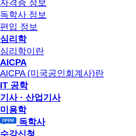
자격증 정보
독학사 정보
편입 정보
심리학
심리학이란
AICPA
AICPA (미국공인회계사)란
IT 공학
기사 · 산업기사
미용학
독학사
수강신청