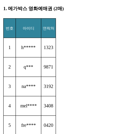
1. 메가박스 영화예매권 (2매)
번호
아이디
연락처
1
h*****
1323
2
q***
9871
3
na****
3192
4
mel****
3408
5
fre****
0420