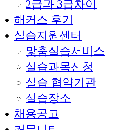
2급과 3급차이
해커스 후기
실습지원센터
맟춤실습서비스
실습과목신청
실습 협약기관
실습장소
채용공고
커뮤니티