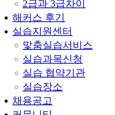
2급과 3급차이
해커스 후기
실습지원센터
맟춤실습서비스
실습과목신청
실습 협약기관
실습장소
채용공고
커뮤니티