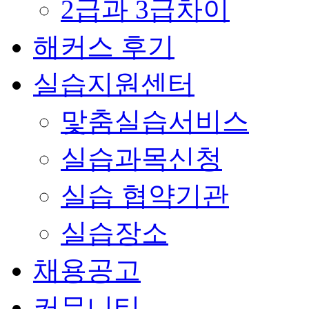
2급과 3급차이
해커스 후기
실습지원센터
맟춤실습서비스
실습과목신청
실습 협약기관
실습장소
채용공고
커뮤니티