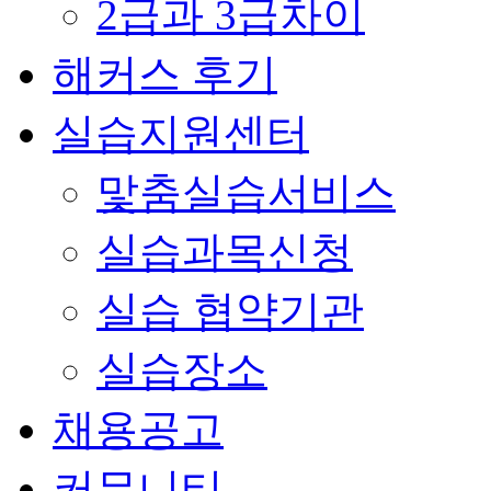
2급과 3급차이
해커스 후기
실습지원센터
맟춤실습서비스
실습과목신청
실습 협약기관
실습장소
채용공고
커뮤니티