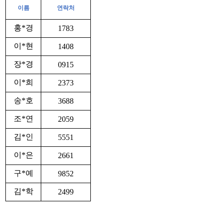
이름
연락처
홍*경
1783
이*현
1408
장*경
0915
이*희
2373
송*호
3688
조*연
2059
김*인
5551
이*은
2661
구*예
9852
김*학
2499