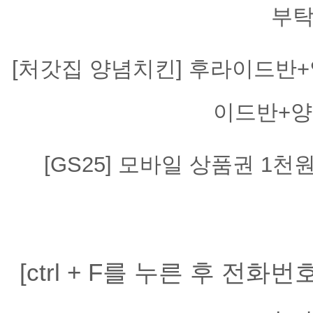
부탁
[처갓집 양념치킨] 후라이드반+양
이드반+양
[GS25] 모바일 상품권 1천
[ctrl + F를 누른 후 