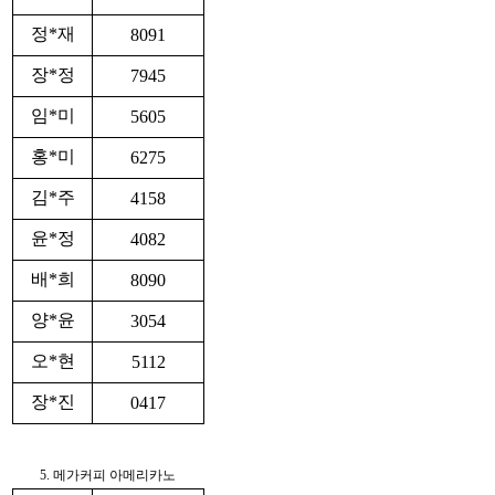
정*재
8091
장*정
7945
임*미
5605
홍*미
6275
김*주
4158
윤*정
4082
배*희
8090
양*윤
3054
오*현
5112
장*진
0417
5. 메가커피 아메리카노