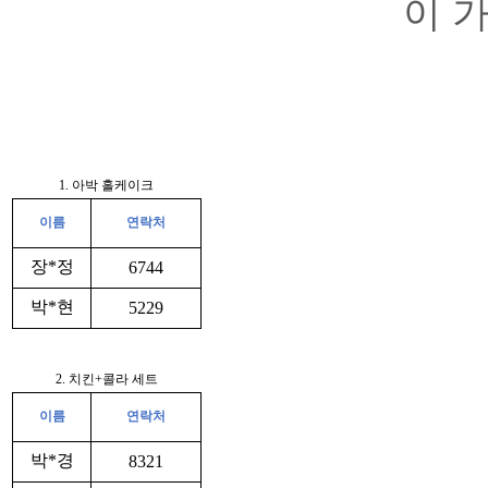
이 
1. 아박 홀케이크
이름
연락처
장*정
6744
박*현
5229
2. 치킨+콜라 세트
이름
연락처
박*경
8321