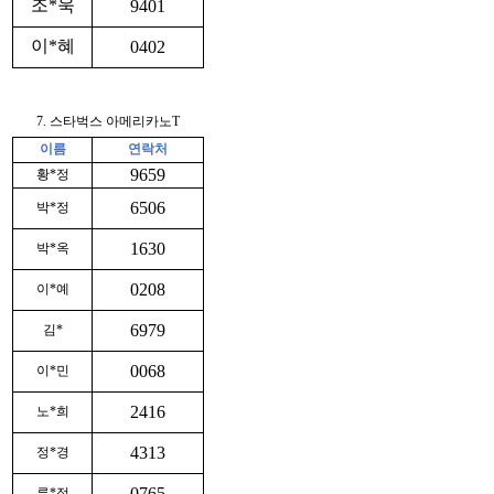
조*욱
9401
이*혜
0402
7. 스타벅스 아메리카노T
이름
연락처
9659
황*정
6506
박*정
1630
박*옥
0208
이*예
6979
김*
0068
이*민
2416
노*희
4313
정*경
0765
류*정