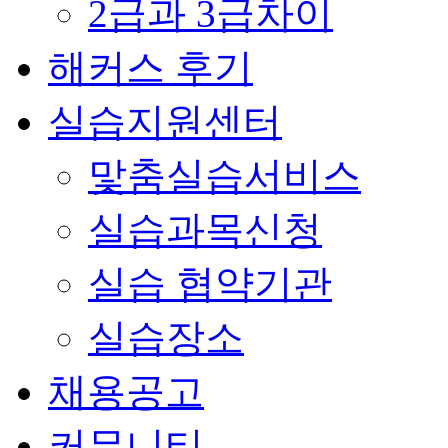
2급과 3급차이
해커스 후기
실습지원센터
맟춤실습서비스
실습과목신청
실습 협약기관
실습장소
채용공고
커뮤니티