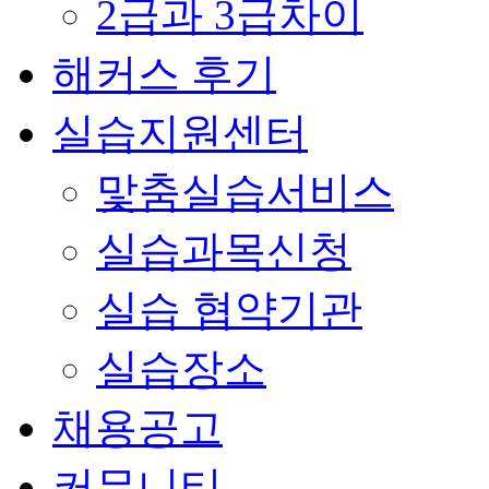
2급과 3급차이
해커스 후기
실습지원센터
맟춤실습서비스
실습과목신청
실습 협약기관
실습장소
채용공고
커뮤니티