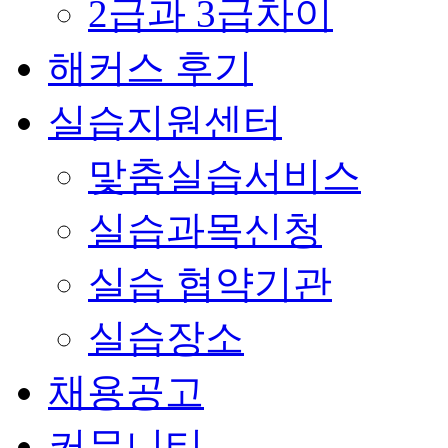
2급과 3급차이
해커스 후기
실습지원센터
맟춤실습서비스
실습과목신청
실습 협약기관
실습장소
채용공고
커뮤니티