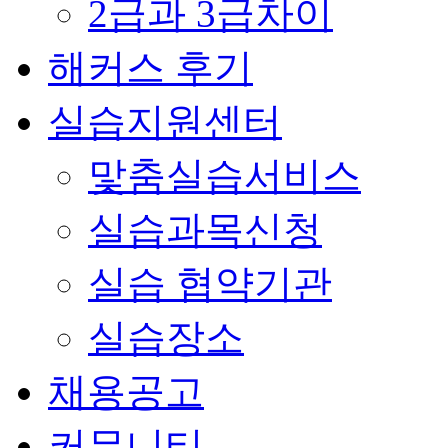
2급과 3급차이
해커스 후기
실습지원센터
맟춤실습서비스
실습과목신청
실습 협약기관
실습장소
채용공고
커뮤니티