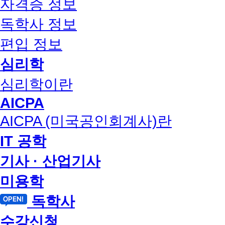
자격증 정보
독학사 정보
편입 정보
심리학
심리학이란
AICPA
AICPA (미국공인회계사)란
IT 공학
기사 · 산업기사
미용학
독학사
수강신청