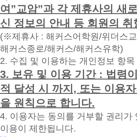
하
여”교암”과 각 제휴사의 새로
시
면
신 정보의 안내 등 회원의 취
빠
른
시
(※제휴사 : 해커스어학원/위더스
간
내
해커스종로/해커스/해커스유학)
에
전
2. 수집 및 이용하는 개인정보 항목
화
드
리
3. 보유 및 이용 기간 : 법
겠
습
적 달성 시 까지, 또는 이용
니
다.
을 원칙으로 합니다.
4. 이용자는 동의를 거부할 권리가
이용이 제한됩니다.