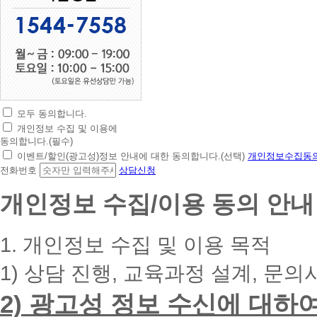
모두 동의합니다.
초
개인정보 수집 및 이용에
간
동의합니다.(필수)
편
이벤트/할인(광고성)정보 안내에 대한 동의합니다.(선택)
개인정보수집동의
상
전화번호
상담신청
담
신
개인정보 수집/이용 동의 안내
청
휴
대
1. 개인정보 수집 및 이용 목적
폰
번
1) 상담 진행, 교육과정 설계, 문의
호
를
2) 광고성 정보 수신에 대하
입
력