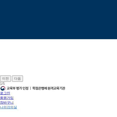
이전
다음
1
/
5
로그인
회원가입
장바구니
나의강의실