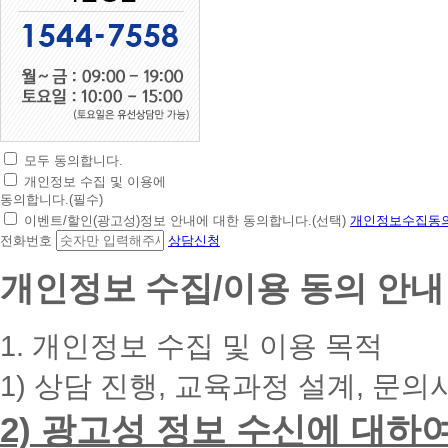
모두 동의합니다.
초
개인정보 수집 및 이용에
간
동의합니다.(필수)
편
이벤트/할인(광고성)정보 안내에 대한 동의합니다.(선택)
개인정보수집동의
상
전화번호
상담신청
담
신
개인정보 수집/이용 동의 안내
청
휴
대
1. 개인정보 수집 및 이용 목적
폰
번
1) 상담 진행, 교육과정 설계, 문의
호
를
2) 광고성 정보 수신에 대하
입
력