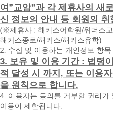
하
여”교암”과 각 제휴사의 새로
시
면
신 정보의 안내 등 회원의 취
빠
른
시
(※제휴사 : 해커스어학원/위더스
간
내
해커스종로/해커스/해커스유학)
에
전
2. 수집 및 이용하는 개인정보 항목
화
드
리
3. 보유 및 이용 기간 : 법
겠
습
적 달성 시 까지, 또는 이용
니
다.
을 원칙으로 합니다.
4. 이용자는 동의를 거부할 권리가
이용이 제한됩니다.