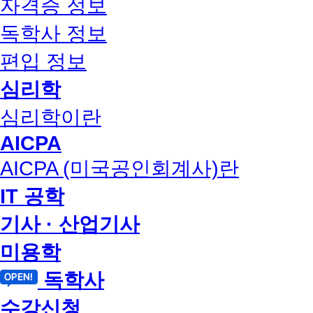
자격증 정보
독학사 정보
편입 정보
심리학
심리학이란
AICPA
AICPA (미국공인회계사)란
IT 공학
기사 · 산업기사
미용학
독학사
수강신청