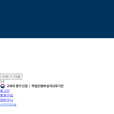
이전
다음
1
/
5
로그인
회원가입
장바구니
나의강의실