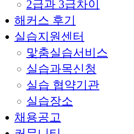
2급과 3급차이
해커스 후기
실습지원센터
맟춤실습서비스
실습과목신청
실습 협약기관
실습장소
채용공고
커뮤니티